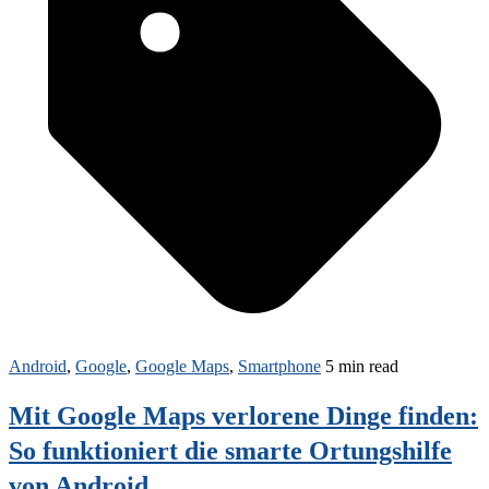
Android
,
Google
,
Google Maps
,
Smartphone
5 min read
Mit Google Maps verlorene Dinge finden:
So funktioniert die smarte Ortungshilfe
von Android