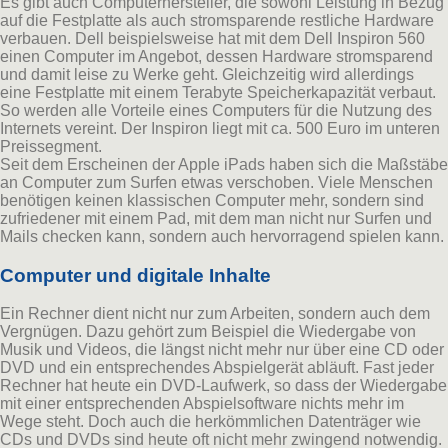
Es gibt auch Computerhersteller, die sowohl Leistung in Bezug
auf die Festplatte als auch stromsparende restliche Hardware
verbauen. Dell beispielsweise hat mit dem Dell Inspiron 560
einen Computer im Angebot, dessen Hardware stromsparend
und damit leise zu Werke geht. Gleichzeitig wird allerdings
eine Festplatte mit einem Terabyte Speicherkapazität verbaut.
So werden alle Vorteile eines Computers für die Nutzung des
Internets vereint. Der Inspiron liegt mit ca. 500 Euro im unteren
Preissegment.
Seit dem Erscheinen der Apple iPads haben sich die Maßstäbe
an Computer zum Surfen etwas verschoben. Viele Menschen
benötigen keinen klassischen Computer mehr, sondern sind
zufriedener mit einem Pad, mit dem man nicht nur Surfen und
Mails checken kann, sondern auch hervorragend spielen kann.
Computer und digitale Inhalte
Ein Rechner dient nicht nur zum Arbeiten, sondern auch dem
Vergnügen. Dazu gehört zum Beispiel die Wiedergabe von
Musik und Videos, die längst nicht mehr nur über eine CD oder
DVD und ein entsprechendes Abspielgerät abläuft. Fast jeder
Rechner hat heute ein DVD-Laufwerk, so dass der Wiedergabe
mit einer entsprechenden Abspielsoftware nichts mehr im
Wege steht. Doch auch die herkömmlichen Datenträger wie
CDs und DVDs sind heute oft nicht mehr zwingend notwendig.