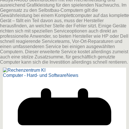
ausreichend Grafikleistung für den spielenden Nachwuchs. Im
Gegensatz zu den Selbstbau-Computern gilt die
Gewährleistung bei einem Komplettcomputer auf das komplette
Gerät – fällt ein Teil davon aus, muss der Hersteller
herausfinden, an welcher Stelle der Fehler sitzt. Einige Geräte
richten sich mit speziellen Serviceoptionen auch direkt an
professionelle Anwender, so bieten Hersteller wie HP oder Dell
schnell reagierende Serviceteams, Vor-Ort-Reparaturen und
einen umfassenderen Service bei einigen ausgewählten
Computern. Dieser erweiterte Service kostet allerdings zumeist
auch eine stolze Zusatzsumme, für geschäftlich genutzte
Computer kann sich die Investition allerdings schnell rentieren.
Computer - Hard- und Software
News