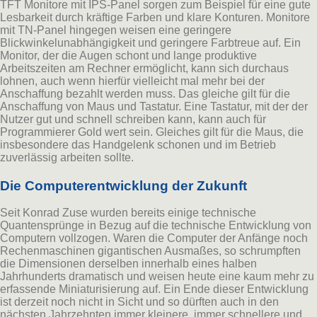
TFT Monitore mit IPS-Panel sorgen zum Beispiel für eine gute
Lesbarkeit durch kräftige Farben und klare Konturen. Monitore
mit TN-Panel hingegen weisen eine geringere
Blickwinkelunabhängigkeit und geringere Farbtreue auf. Ein
Monitor, der die Augen schont und lange produktive
Arbeitszeiten am Rechner ermöglicht, kann sich durchaus
lohnen, auch wenn hierfür vielleicht mal mehr bei der
Anschaffung bezahlt werden muss. Das gleiche gilt für die
Anschaffung von Maus und Tastatur. Eine Tastatur, mit der der
Nutzer gut und schnell schreiben kann, kann auch für
Programmierer Gold wert sein. Gleiches gilt für die Maus, die
insbesondere das Handgelenk schonen und im Betrieb
zuverlässig arbeiten sollte.
Die Computerentwicklung der Zukunft
Seit Konrad Zuse wurden bereits einige technische
Quantensprünge in Bezug auf die technische Entwicklung von
Computern vollzogen. Waren die Computer der Anfänge noch
Rechenmaschinen gigantischen Ausmaßes, so schrumpften
die Dimensionen derselben innerhalb eines halben
Jahrhunderts dramatisch und weisen heute eine kaum mehr zu
erfassende Miniaturisierung auf. Ein Ende dieser Entwicklung
ist derzeit noch nicht in Sicht und so dürften auch in den
nächsten Jahrzehnten immer kleinere, immer schnellere und