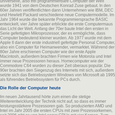
universelle, also frei programmierbare Computer der Welt
wurde 1941 von dem Deutschen Konrad Zuse gebaut. In den
60er Jahren veröffentlichten dann Unternehmen wie IBM, DEC
und Hewlett Packard verschiedene neue Computermodelle. Im
Jahr 1964 wurde die bekannte Programmiersprache BASIC
entwickelt, vier Jahre später erblickte die erste Computermaus
das Licht der Welt. Anfang der 70er baute Intel den ersten in
Serie gefertigten Mikroprozessor, der es ermöglichte, dass
Computer bedeutend kleiner wurden. Ab 1977 wurde mit dem
Apple II dann der erste industriell gefertigte Personal Computer,
also ein Computer für Heimanwender, vermarktet. Während der
80er Jahre erschienen Computer wie der erste Apple
Macintosh, außerdem brachten Firmen wie Motorola und Intel
immer neue Prozessoren heraus. Homecomputer wie der
Commodore C64 wurden zu dieser Zeit überaus populär. Die
90er brachten den Siegeszug des Internets mit sich, außerdem
setzte sich das Betriebssystem Windows von Microsoft ab 1995
als führendes Betriebssystem für PCs durch.
Die Rolle der Computer heute
Im neuen Jahrtausend hörte zum einen die stetige
Weiterentwicklung der Technik nicht auf, so dass es immer
leistungsstärkere Prozessoren gab. So produzierten AMD und
Intel im Jahr 2005 die ersten CPUs mit zwei Prozessorkernen,