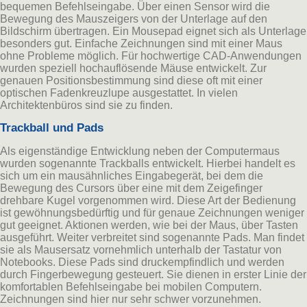
bequemen Befehlseingabe. Über einen Sensor wird die
Bewegung des Mauszeigers von der Unterlage auf den
Bildschirm übertragen. Ein Mousepad eignet sich als Unterlage
besonders gut. Einfache Zeichnungen sind mit einer Maus
ohne Probleme möglich. Für hochwertige CAD-Anwendungen
wurden speziell hochauflösende Mäuse entwickelt. Zur
genauen Positionsbestimmung sind diese oft mit einer
optischen Fadenkreuzlupe ausgestattet. In vielen
Architektenbüros sind sie zu finden.
Trackball und Pads
Als eigenständige Entwicklung neben der Computermaus
wurden sogenannte Trackballs entwickelt. Hierbei handelt es
sich um ein mausähnliches Eingabegerät, bei dem die
Bewegung des Cursors über eine mit dem Zeigefinger
drehbare Kugel vorgenommen wird. Diese Art der Bedienung
ist gewöhnungsbedürftig und für genaue Zeichnungen weniger
gut geeignet. Aktionen werden, wie bei der Maus, über Tasten
ausgeführt. Weiter verbreitet sind sogenannte Pads. Man findet
sie als Mausersatz vornehmlich unterhalb der Tastatur von
Notebooks. Diese Pads sind druckempfindlich und werden
durch Fingerbewegung gesteuert. Sie dienen in erster Linie der
komfortablen Befehlseingabe bei mobilen Computern.
Zeichnungen sind hier nur sehr schwer vorzunehmen.