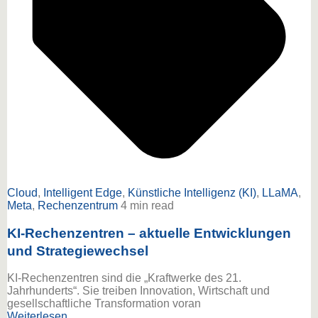
Cloud
,
Intelligent Edge
,
Künstliche Intelligenz (KI)
,
LLaMA
,
Meta
,
Rechenzentrum
4 min read
KI-Rechenzentren – aktuelle Entwicklungen
und Strategiewechsel
KI-Rechenzentren sind die „Kraftwerke des 21.
Jahrhunderts“. Sie treiben Innovation, Wirtschaft und
gesellschaftliche Transformation voran
Weiterlesen