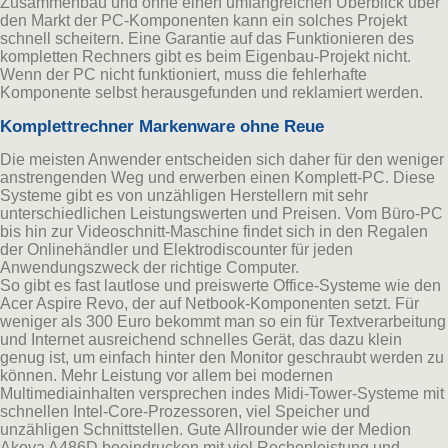
Zusammenbau und ohne einen umfangreichen Überblick über
den Markt der PC-Komponenten kann ein solches Projekt
schnell scheitern. Eine Garantie auf das Funktionieren des
kompletten Rechners gibt es beim Eigenbau-Projekt nicht.
Wenn der PC nicht funktioniert, muss die fehlerhafte
Komponente selbst herausgefunden und reklamiert werden.
Komplettrechner Markenware ohne Reue
Die meisten Anwender entscheiden sich daher für den weniger
anstrengenden Weg und erwerben einen Komplett-PC. Diese
Systeme gibt es von unzähligen Herstellern mit sehr
unterschiedlichen Leistungswerten und Preisen. Vom Büro-PC
bis hin zur Videoschnitt-Maschine findet sich in den Regalen
der Onlinehändler und Elektrodiscounter für jeden
Anwendungszweck der richtige Computer.
So gibt es fast lautlose und preiswerte Office-Systeme wie den
Acer Aspire Revo, der auf Netbook-Komponenten setzt. Für
weniger als 300 Euro bekommt man so ein für Textverarbeitung
und Internet ausreichend schnelles Gerät, das dazu klein
genug ist, um einfach hinter den Monitor geschraubt werden zu
können. Mehr Leistung vor allem bei modernen
Multimediainhalten versprechen indes Midi-Tower-Systeme mit
schnellen Intel-Core-Prozessoren, viel Speicher und
unzähligen Schnittstellen. Gute Allrounder wie der Medion
Akoya A486D beeindrucken mit viel Rechenleistung und