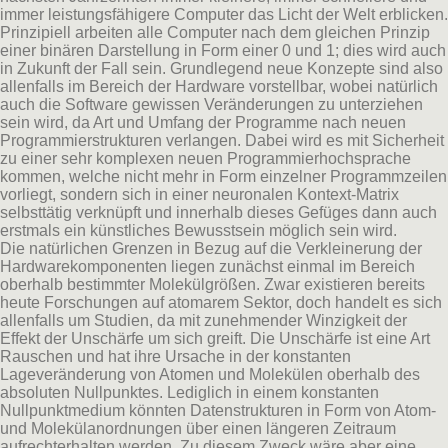
immer leistungsfähigere Computer das Licht der Welt erblicken.
Prinzipiell arbeiten alle Computer nach dem gleichen Prinzip
einer binären Darstellung in Form einer 0 und 1; dies wird auch
in Zukunft der Fall sein. Grundlegend neue Konzepte sind also
allenfalls im Bereich der Hardware vorstellbar, wobei natürlich
auch die Software gewissen Veränderungen zu unterziehen
sein wird, da Art und Umfang der Programme nach neuen
Programmierstrukturen verlangen. Dabei wird es mit Sicherheit
zu einer sehr komplexen neuen Programmierhochsprache
kommen, welche nicht mehr in Form einzelner Programmzeilen
vorliegt, sondern sich in einer neuronalen Kontext-Matrix
selbsttätig verknüpft und innerhalb dieses Gefüges dann auch
erstmals ein künstliches Bewusstsein möglich sein wird.
Die natürlichen Grenzen in Bezug auf die Verkleinerung der
Hardwarekomponenten liegen zunächst einmal im Bereich
oberhalb bestimmter Molekülgrößen. Zwar existieren bereits
heute Forschungen auf atomarem Sektor, doch handelt es sich
allenfalls um Studien, da mit zunehmender Winzigkeit der
Effekt der Unschärfe um sich greift. Die Unschärfe ist eine Art
Rauschen und hat ihre Ursache in der konstanten
Lageveränderung von Atomen und Molekülen oberhalb des
absoluten Nullpunktes. Lediglich in einem konstanten
Nullpunktmedium könnten Datenstrukturen in Form von Atom-
und Molekülanordnungen über einen längeren Zeitraum
aufrechterhalten werden. Zu diesem Zweck wäre aber eine