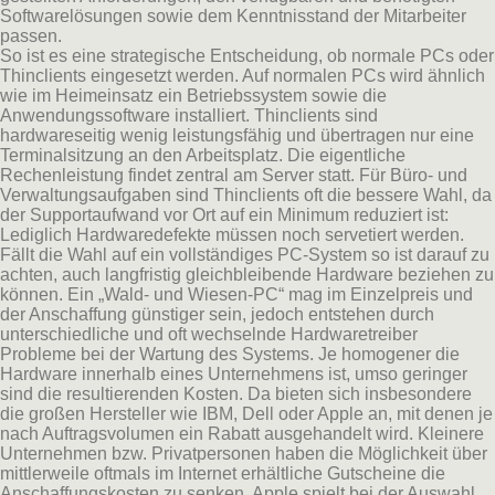
Softwarelösungen sowie dem Kenntnisstand der Mitarbeiter
passen.
So ist es eine strategische Entscheidung, ob normale PCs oder
Thinclients eingesetzt werden. Auf normalen PCs wird ähnlich
wie im Heimeinsatz ein Betriebssystem sowie die
Anwendungssoftware installiert. Thinclients sind
hardwareseitig wenig leistungsfähig und übertragen nur eine
Terminalsitzung an den Arbeitsplatz. Die eigentliche
Rechenleistung findet zentral am Server statt. Für Büro- und
Verwaltungsaufgaben sind Thinclients oft die bessere Wahl, da
der Supportaufwand vor Ort auf ein Minimum reduziert ist:
Lediglich Hardwaredefekte müssen noch servetiert werden.
Fällt die Wahl auf ein vollständiges PC-System so ist darauf zu
achten, auch langfristig gleichbleibende Hardware beziehen zu
können. Ein „Wald- und Wiesen-PC“ mag im Einzelpreis und
der Anschaffung günstiger sein, jedoch entstehen durch
unterschiedliche und oft wechselnde Hardwaretreiber
Probleme bei der Wartung des Systems. Je homogener die
Hardware innerhalb eines Unternehmens ist, umso geringer
sind die resultierenden Kosten. Da bieten sich insbesondere
die großen Hersteller wie IBM, Dell oder Apple an, mit denen je
nach Auftragsvolumen ein Rabatt ausgehandelt wird. Kleinere
Unternehmen bzw. Privatpersonen haben die Möglichkeit über
mittlerweile oftmals im Internet erhältliche Gutscheine die
Anschaffungskosten zu senken. Apple spielt bei der Auswahl