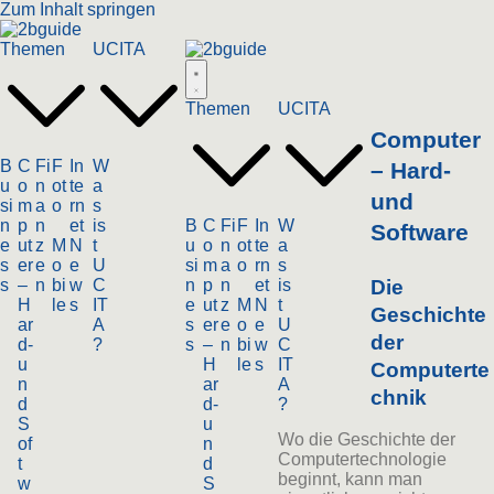
Zum Inhalt springen
Themen
UCITA
Themen
UCITA
Computer
B
C
Fi
F
In
W
– Hard-
u
o
n
ot
te
a
und
si
m
a
o
rn
s
n
p
n
et
is
B
C
Fi
F
In
W
Software
e
ut
z
M
N
t
u
o
n
ot
te
a
s
er
e
o
e
U
si
m
a
o
rn
s
s
–
n
bi
w
C
n
p
n
et
is
Die
H
le
s
IT
e
ut
z
M
N
t
Geschichte
ar
A
s
er
e
o
e
U
der
d-
?
s
–
n
bi
w
C
u
H
le
s
IT
Computerte
n
ar
A
chnik
d
d-
?
S
u
Wo die Geschichte der
of
n
Computertechnologie
t
d
beginnt, kann man
w
S