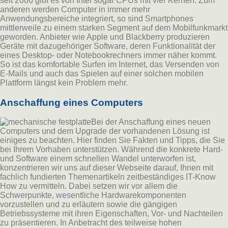
seit 2006 gibt es von Intel sogar CPUs mit vier Kernen. Zum
anderen werden Computer in immer mehr
Anwendungsbereiche integriert, so sind Smartphones
mittlerweile zu einem starken Segment auf dem Mobilfunkmarkt
geworden. Anbieter wie Apple und Blackberry produzieren
Geräte mit dazugehöriger Software, deren Funktionalität der
eines Desktop- oder Notebookrechners immer näher kommt.
So ist das komfortable Surfen im Internet, das Versenden von
E-Mails und auch das Spielen auf einer solchen mobilen
Plattform längst kein Problem mehr.
Anschaffung eines Computers
Bei der Anschaffung eines neuen
Computers und dem Upgrade der vorhandenen Lösung ist
einiges zu beachten. Hier finden Sie Fakten und Tipps, die Sie
bei Ihrem Vorhaben unterstützen. Während die konkrete Hard-
und Software einem schnellen Wandel unterworfen ist,
konzentrieren wir uns auf dieser Webseite darauf, Ihnen mit
fachlich fundierten Themenartikeln zeitbeständiges IT-Know
How zu vermitteln. Dabei setzen wir vor allem die
Schwerpunkte, wesentliche Hardwarekomponenten
vorzustellen und zu erläutern sowie die gängigen
Betriebssysteme mit ihren Eigenschaften, Vor- und Nachteilen
zu präsentieren. In Anbetracht des teilweise hohen