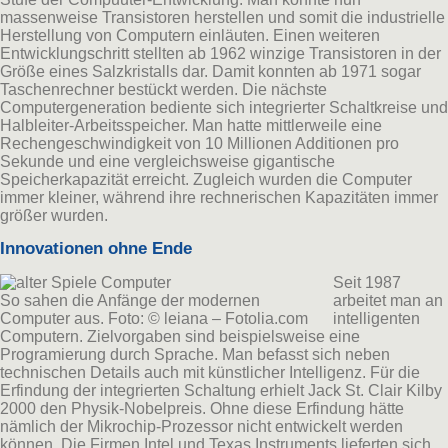
massenweise Transistoren herstellen und somit die industrielle
Herstellung von Computern einläuten. Einen weiteren
Entwicklungschritt stellten ab 1962 winzige Transistoren in der
Größe eines Salzkristalls dar. Damit konnten ab 1971 sogar
Taschenrechner bestückt werden. Die nächste
Computergeneration bediente sich integrierter Schaltkreise und
Halbleiter-Arbeitsspeicher. Man hatte mittlerweile eine
Rechengeschwindigkeit von 10 Millionen Additionen pro
Sekunde und eine vergleichsweise gigantische
Speicherkapazität erreicht. Zugleich wurden die Computer
immer kleiner, während ihre rechnerischen Kapazitäten immer
größer wurden.
Innovationen ohne Ende
Seit 1987
So sahen die Anfänge der modernen
arbeitet man an
Computer aus. Foto: © leiana – Fotolia.com
intelligenten
Computern. Zielvorgaben sind beispielsweise eine
Programierung durch Sprache. Man befasst sich neben
technischen Details auch mit künstlicher Intelligenz. Für die
Erfindung der integrierten Schaltung erhielt Jack St. Clair Kilby
2000 den Physik-Nobelpreis. Ohne diese Erfindung hätte
nämlich der Mikrochip-Prozessor nicht entwickelt werden
können. Die Firmen Intel und Texas Instruments lieferten sich