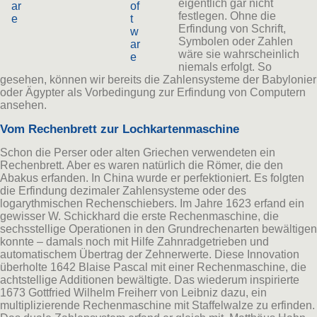
eigentlich gar nicht
ar
of
festlegen. Ohne die
e
t
Erfindung von Schrift,
w
Symbolen oder Zahlen
ar
wäre sie wahrscheinlich
e
niemals erfolgt. So
gesehen, können wir bereits die Zahlensysteme der Babylonier
oder Ägypter als Vorbedingung zur Erfindung von Computern
ansehen.
Vom Rechenbrett zur Lochkartenmaschine
Schon die Perser oder alten Griechen verwendeten ein
Rechenbrett. Aber es waren natürlich die Römer, die den
Abakus erfanden. In China wurde er perfektioniert. Es folgten
die Erfindung dezimaler Zahlensysteme oder des
logarythmischen Rechenschiebers. Im Jahre 1623 erfand ein
gewisser W. Schickhard die erste Rechenmaschine, die
sechsstellige Operationen in den Grundrechenarten bewältigen
konnte – damals noch mit Hilfe Zahnradgetrieben und
automatischem Übertrag der Zehnerwerte. Diese Innovation
überholte 1642 Blaise Pascal mit einer Rechenmaschine, die
achtstellige Additionen bewältigte. Das wiederum inspirierte
1673 Gottfried Wilhelm Freiherr von Leibniz dazu, ein
multiplizierende Rechenmaschine mit Staffelwalze zu erfinden.