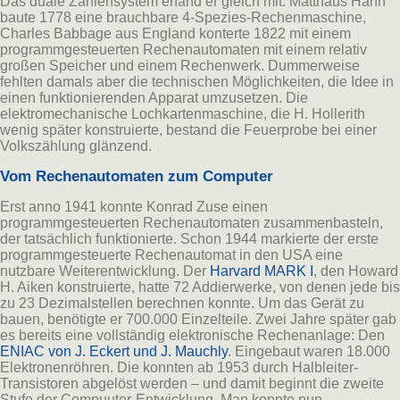
Das duale Zahlensystem erfand er gleich mit. Matthäus Hahn
baute 1778 eine brauchbare 4-Spezies-Rechenmaschine,
Charles Babbage aus England konterte 1822 mit einem
programmgesteuerten Rechenautomaten mit einem relativ
großen Speicher und einem Rechenwerk. Dummerweise
fehlten damals aber die technischen Möglichkeiten, die Idee in
einen funktionierenden Apparat umzusetzen. Die
elektromechanische Lochkartenmaschine, die H. Hollerith
wenig später konstruierte, bestand die Feuerprobe bei einer
Volkszählung glänzend.
Vom Rechenautomaten zum Computer
Erst anno 1941 konnte Konrad Zuse einen
programmgesteuerten Rechenautomaten zusammenbasteln,
der tatsächlich funktionierte. Schon 1944 markierte der erste
programmgesteuerte Rechenautomat in den USA eine
nutzbare Weiterentwicklung. Der
Harvard MARK I
, den Howard
H. Aiken konstruierte, hatte 72 Addierwerke, von denen jede bis
zu 23 Dezimalstellen berechnen konnte. Um das Gerät zu
bauen, benötigte er 700.000 Einzelteile. Zwei Jahre später gab
es bereits eine vollständig elektronische Rechenanlage: Den
ENIAC von J. Eckert und J. Mauchly
. Eingebaut waren 18.000
Elektronenröhren. Die konnten ab 1953 durch Halbleiter-
Transistoren abgelöst werden – und damit beginnt die zweite
Stufe der Compuuter-Entwicklung. Man konnte nun