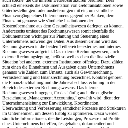
auch solche, die die inneren Betriebsstrukturen berühren. Dies
schließt einerseits die Dokumentation von Geldtransaktionen sowie
Güterbestellungen- oder auslieferungen mit ein, um sämtliche
Finanzvorgänge eines Unternehmens gegenüber Banken, dem
Finanzamt genauso wie sämtliche Institutionen der
Kostenübernahme aus dem Gesundheitswesen darlegen zu können.
Andererseits umfasst das Rechnungswesen somit ebenfalls die
Dokumentation wichtiger zur Planung und Steuerung eines
Unternehmens notwendiger Daten. Aus diesem Grund wird das
Rechnungswesen in die beiden Teilbereiche externes und internes
Rechnungswesen aufgeteilt. Das externe Rechnungswesen, auch
externe Rechnungslegung, heißt so weil es eben die finanzielle
Situation bei anderen, externen Institutionen offenlegt. Dazu zählen
zum einen die Einnahmen und Ausgaben eines Unternehmens
genauso wie Zahlen zum Umsatz, auch als Gewinnrechnung,
Verlustrechnung und Bilanzrechnung bezeichnet. Konkret gehören
die Finanzbuchhaltung und die Jahresabschlussrechnung in den
Bereich des externen Rechnungswesens. Das interne
Rechnungswesen hingegen, für das häufig auch die englische
Bezeichnung „Management Accounting“ gewählt wird, dient der
Unternehmensleitung zur Entwicklung, Koordination,
Überwachung und Verbesserung sämtlicher Prozesse und Strukturen
im Unternehmen, um dessen Erfolg zu optimieren. Dazu werden
sämtliche Informationen, die die Leistungen, Prozesse und Profite
eines Unternehmens betreffen, festgehalten, dokumentiert und