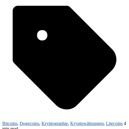
Bitcoins
,
Dogecoins
,
Kryptographie
,
Kryptowährungen
,
Litecoins
4
min read