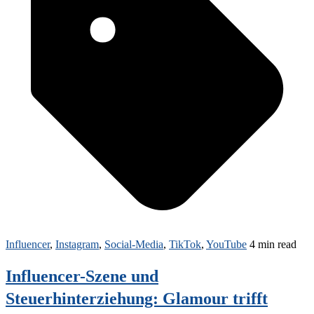
Influencer
,
Instagram
,
Social-Media
,
TikTok
,
YouTube
4 min read
Influencer-Szene und
Steuerhinterziehung: Glamour trifft