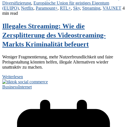
Diversifizierung
,
Europäische Union für geistiges Eigentum
(EUIPO)
,
Netflix
,
Paramount+
,
RTL+
,
Sky
,
Streaming
,
VAUNET
4
min read
Illegales Streaming: Wie die
Zersplitterung des Videostreaming-
Markts Kriminalität befeuert
Weniger Fragmentierung, mehr Nutzerfreundlichkeit und faire
Preisgestaltung könnten helfen, illegale Alternativen wieder
unattraktiv zu machen.
Weiterlesen
Business
Internet