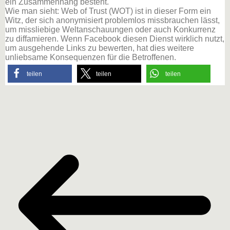
ein Zusammenhang besteht.
Wie man sieht: Web of Trust (WOT) ist in dieser Form ein
Witz, der sich anonymisiert problemlos missbrauchen lässt,
um missliebige Weltanschauungen oder auch Konkurrenz
zu diffamieren. Wenn Facebook diesen Dienst wirklich nutzt,
um ausgehende Links zu bewerten, hat dies weitere
unliebsame Konsequenzen für die Betroffenen.
teilen
teilen
teilen