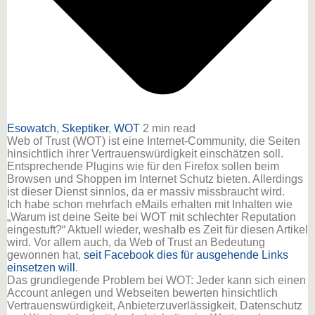
Esowatch
,
Skeptiker
,
WOT
2 min read
Web of Trust (WOT) ist eine Internet-Community, die Seiten
hinsichtlich ihrer Vertrauenswürdigkeit einschätzen soll.
Entsprechende Plugins wie für den Firefox sollen beim
Browsen und Shoppen im Internet Schutz bieten. Allerdings
ist dieser Dienst sinnlos, da er massiv missbraucht wird.
Ich habe schon mehrfach eMails erhalten mit Inhalten wie
„Warum ist deine Seite bei WOT mit schlechter Reputation
eingestuft?“ Aktuell wieder, weshalb es Zeit für diesen Artikel
wird. Vor allem auch, da Web of Trust an Bedeutung
gewonnen hat,
seit Facebook dies für ausgehende Links
einsetzen will
.
Das grundlegende Problem bei WOT: Jeder kann sich einen
Account anlegen und Webseiten bewerten hinsichtlich
Vertrauenswürdigkeit, Anbieterzuverlässigkeit, Datenschutz