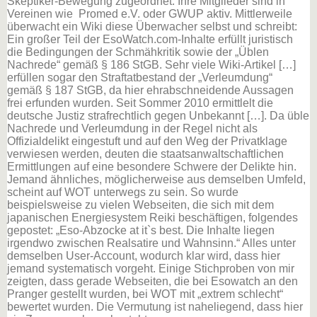
Skeptiker-Bewegung zugeordnet. Ihre Mitglieder sind in
Vereinen wie Promed e.V. oder GWUP aktiv. Mittlerweile
überwacht ein Wiki diese Überwacher selbst und schreibt:
Ein großer Teil der EsoWatch.com-Inhalte erfüllt juristisch
die Bedingungen der Schmähkritik sowie der „Üblen
Nachrede“ gemäß § 186 StGB. Sehr viele Wiki-Artikel […]
erfüllen sogar den Straftatbestand der „Verleumdung“
gemäß § 187 StGB, da hier ehrabschneidende Aussagen
frei erfunden wurden. Seit Sommer 2010 ermittlelt die
deutsche Justiz strafrechtlich gegen Unbekannt […]. Da üble
Nachrede und Verleumdung in der Regel nicht als
Offizialdelikt eingestuft und auf den Weg der Privatklage
verwiesen werden, deuten die staatsanwaltschaftlichen
Ermittlungen auf eine besondere Schwere der Delikte hin.
Jemand ähnliches, möglicherweise aus demselben Umfeld,
scheint auf WOT unterwegs zu sein. So wurde
beispielsweise zu vielen Webseiten, die sich mit dem
japanischen Energiesystem Reiki beschäftigen, folgendes
gepostet: „Eso-Abzocke at it`s best. Die Inhalte liegen
irgendwo zwischen Realsatire und Wahnsinn.“ Alles unter
demselben User-Account, wodurch klar wird, dass hier
jemand systematisch vorgeht. Einige Stichproben von mir
zeigten, dass gerade Webseiten, die bei Esowatch an den
Pranger gestellt wurden, bei WOT mit „extrem schlecht“
bewertet wurden. Die Vermutung ist naheliegend, dass hier