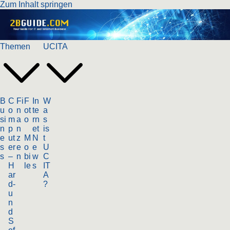
Zum Inhalt springen
Themen
UCITA
B
C
Fi
F
In
W
u
o
n
ot
te
a
si
m
a
o
rn
s
n
p
n
et
is
e
ut
z
M
N
t
s
er
e
o
e
U
s
–
n
bi
w
C
H
le
s
IT
ar
A
d-
?
u
n
d
S