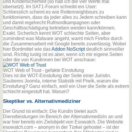
und Kindersicherheit (so hab ich die vier Werte mal
übersetzt). Im SAT1-Forum schreibt ein User:
Schliesslich scheint es wie Rottenneighbours zu
funktionieren, dass da jeder alles zu Jedem schreiben kann
und damit regelrecht Rufmordkampagnen oder
Geschäftsschädigung betrieben werden kann/können.
Exakt. Sicherlich kennt WOT schlechte Seiten, aber
zumindest was Malware angeht, warnt mich Firefox durch
die Zusammenarbeit mit Google bereits zuverlässig. Wobei
hier Bordmittel wie das
Addon NoScript
deutlich sinnvoller
sind. Richtig lustig ist es aber, wenn ich mir eigene Seiten
oder die von Kundinnen bei WOT anschaue:
WOT Web of Trust - gefakte Einstufung
Dies ist die WOT-Einstufung der Seite einer Juristin.
Sauberes Joomla, interne Statistik mit Piwik, warum die
Einstufung? Ganz einfach, weil ein User die Seite als extrem
schlecht eingestuft hat. Warum?
Skeptiker vs. Alternativmediziner
Der Grund ist einfach: Die Kundin bietet auch
Dienstleistungen im Bereich der Alternativmedizin an und
war hier bereits ein Zielobjekt von Esowatch. Die Website
esowatch.com – anonym in der Türkei gehostet – ist der