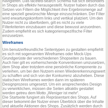
navigieren. Das faceted-search Schema hat sich besonders
in Shops als effektiv herausgestellt. Nutzer haben durch das
Setzen von Filtern die Möglichkeit ihre Ergebnismenge auf
eine speziell gewünschte Menge einzuschränken. Der Filter
wird erwartungskonform links und vertikal platziert. Um den
Nutzer nicht zu überfordern, gilt es nicht zu viele
Filterkriterien einzubauen und diese bewusst anzuordnen.
Zudem empfiehlt es sich kategorienspezifische Filter
einzusetzen.
Wireframes
Um benutzerfreundliche Seitentypen zu gestalten empfiehlt
es sich mit sogenannten Wireframes oder Mock-Ups
Grundgerüste der verschiedenen Shopseiten zu bauen.
Auch hier gilt es vorherrschende Konventionen umzusetzen,
dem Shop aber trotzdem eine persönliche Komponente zu
verleihen, um bei den Nutzern einen Wiedererkennungswert
zu schaffen und sich von der Konkurrenz abzuheben. Diese
statischen Wireframes werden dann im späteren
Designprozess umgesetzt. Um ein ansprechendes Design
zu verwirklichen, müssen die Seiten attraktiv gestaltet
werden getreu dem Motto „Weniger ist mehr“.
Die Startseite fungiert als Repräsentant des Shops. Auf
dieser bekommt der Nutzer einen Überblick über die Inhalte
und aktuelle Aktionen des Shops. Zusätzlich werden durch