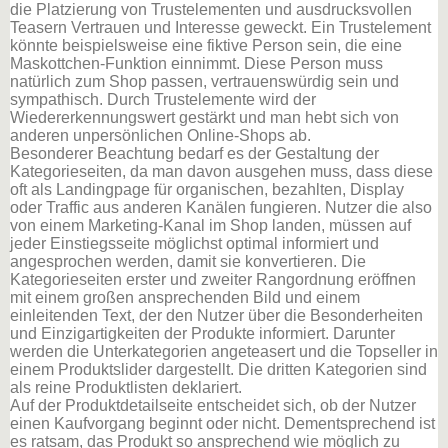
die Platzierung von Trustelementen und ausdrucksvollen
Teasern Vertrauen und Interesse geweckt. Ein Trustelement
könnte beispielsweise eine fiktive Person sein, die eine
Maskottchen-Funktion einnimmt. Diese Person muss
natürlich zum Shop passen, vertrauenswürdig sein und
sympathisch. Durch Trustelemente wird der
Wiedererkennungswert gestärkt und man hebt sich von
anderen unpersönlichen Online-Shops ab.
Besonderer Beachtung bedarf es der Gestaltung der
Kategorieseiten, da man davon ausgehen muss, dass diese
oft als Landingpage für organischen, bezahlten, Display
oder Traffic aus anderen Kanälen fungieren. Nutzer die also
von einem Marketing-Kanal im Shop landen, müssen auf
jeder Einstiegsseite möglichst optimal informiert und
angesprochen werden, damit sie konvertieren. Die
Kategorieseiten erster und zweiter Rangordnung eröffnen
mit einem großen ansprechenden Bild und einem
einleitenden Text, der den Nutzer über die Besonderheiten
und Einzigartigkeiten der Produkte informiert. Darunter
werden die Unterkategorien angeteasert und die Topseller in
einem Produktslider dargestellt. Die dritten Kategorien sind
als reine Produktlisten deklariert.
Auf der Produktdetailseite entscheidet sich, ob der Nutzer
einen Kaufvorgang beginnt oder nicht. Dementsprechend ist
es ratsam, das Produkt so ansprechend wie möglich zu