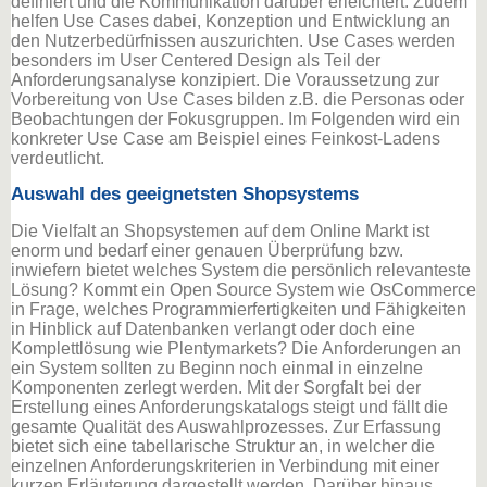
definiert und die Kommunikation darüber erleichtert. Zudem
helfen Use Cases dabei, Konzeption und Entwicklung an
den Nutzerbedürfnissen auszurichten. Use Cases werden
besonders im User Centered Design als Teil der
Anforderungsanalyse konzipiert. Die Voraussetzung zur
Vorbereitung von Use Cases bilden z.B. die Personas oder
Beobachtungen der Fokusgruppen. Im Folgenden wird ein
konkreter Use Case am Beispiel eines Feinkost-Ladens
verdeutlicht.
Auswahl des geeignetsten Shopsystems
Die Vielfalt an Shopsystemen auf dem Online Markt ist
enorm und bedarf einer genauen Überprüfung bzw.
inwiefern bietet welches System die persönlich relevanteste
Lösung? Kommt ein Open Source System wie OsCommerce
in Frage, welches Programmierfertigkeiten und Fähigkeiten
in Hinblick auf Datenbanken verlangt oder doch eine
Komplettlösung wie Plentymarkets? Die Anforderungen an
ein System sollten zu Beginn noch einmal in einzelne
Komponenten zerlegt werden. Mit der Sorgfalt bei der
Erstellung eines Anforderungskatalogs steigt und fällt die
gesamte Qualität des Auswahlprozesses. Zur Erfassung
bietet sich eine tabellarische Struktur an, in welcher die
einzelnen Anforderungskriterien in Verbindung mit einer
kurzen Erläuterung dargestellt werden. Darüber hinaus