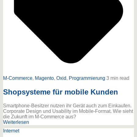
M-Commerce
,
Magento
,
Oxid
,
Programmierung
3 min read
Shopsysteme für mobile Kunden
Smartphone-Besitzer nutzen ihr Gerät auch zum Einkaufen.
Corporate Design und Usability im Mobile-Format. Wie sieht
die Zukunft im M-Commerce aus?
Weiterlesen
Internet