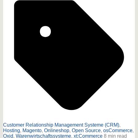
Customer Relationship Management Systeme (CRM)
,
Hosting
,
Magento
,
Onlineshop
,
Open Source
,
osCommerce
,
Oxid
,
Warenwirtschaftssysteme
,
xt:Commerce
8 min read