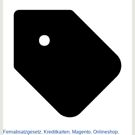
Fernabsatzgesetz
,
Kreditkarten
,
Magento
,
Onlineshop
,