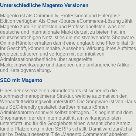
Unterschiedliche Magento Versionen
Magento ist als Community, Professional und Enterprise
Edition verfügbar. Als Open-Source eCommerce-Lösung zählt
Magento zum Beliebtesten und Professionellsten, was der
deutsche und internationale Markt derzeit zu bieten hat, im
deutschsprachigen Netz ist es die meistverwendete Shopware.
Online-Händler erhalten damit eine unglaubliche Flexibilität für
ihr Geschäft, können Inhalte, Aussehen, Wirkung ihres Auftrittes
jederzeit editieren und verfügen mit der intuitiven
Administrationsoberfläche über ausgereifte
Marketingwerkzeuge und daneben eine umfangreiche Artikel-
und Katalogverwaltung.
SEO mit Magento
Eines der essenziellen Grundfeatures ist sicherlich die
suchmaschinenoptimierte Struktur, welche automatisch den
Webauftritt wirkungsvoll unterstützt. Die Shopware ist von Haus
aus SEO-friendly gestaltet, darüber hinaus können
Administratoren sehr viel selbst beitragen. Es beginnt mit dem
Shopnamen, der den Internetauftritt am wirkungsvollsten
unterstützt und für die Googlebots einen wesentlichen Anreiz
für die Platzierung in den SERPs schafft. Damit wird zunächst
der by Default gesetzte Title „Magento Commerce“ abgelöst.