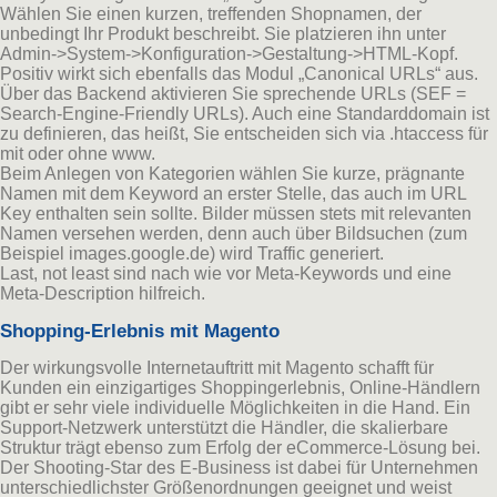
Wählen Sie einen kurzen, treffenden Shopnamen, der
unbedingt Ihr Produkt beschreibt. Sie platzieren ihn unter
Admin->System->Konfiguration->Gestaltung->HTML-Kopf.
Positiv wirkt sich ebenfalls das Modul „Canonical URLs“ aus.
Über das Backend aktivieren Sie sprechende URLs (SEF =
Search-Engine-Friendly URLs). Auch eine Standarddomain ist
zu definieren, das heißt, Sie entscheiden sich via .htaccess für
mit oder ohne www.
Beim Anlegen von Kategorien wählen Sie kurze, prägnante
Namen mit dem Keyword an erster Stelle, das auch im URL
Key enthalten sein sollte. Bilder müssen stets mit relevanten
Namen versehen werden, denn auch über Bildsuchen (zum
Beispiel images.google.de) wird Traffic generiert.
Last, not least sind nach wie vor Meta-Keywords und eine
Meta-Description hilfreich.
Shopping-Erlebnis mit Magento
Der wirkungsvolle Internetauftritt mit Magento schafft für
Kunden ein einzigartiges Shoppingerlebnis, Online-Händlern
gibt er sehr viele individuelle Möglichkeiten in die Hand. Ein
Support-Netzwerk unterstützt die Händler, die skalierbare
Struktur trägt ebenso zum Erfolg der eCommerce-Lösung bei.
Der Shooting-Star des E-Business ist dabei für Unternehmen
unterschiedlichster Größenordnungen geeignet und weist