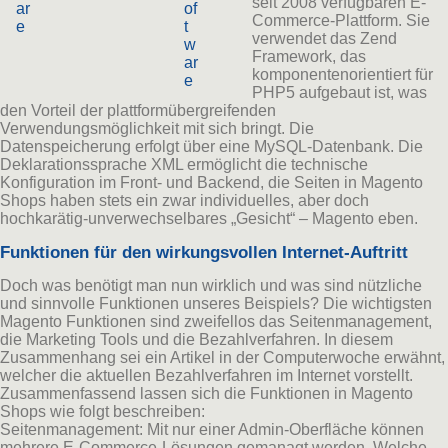
seit 2008 verfügbaren E-
ar
of
Commerce-Plattform. Sie
e
t
verwendet das Zend
w
Framework, das
ar
komponentenorientiert für
e
PHP5 aufgebaut ist, was
den Vorteil der plattformübergreifenden
Verwendungsmöglichkeit mit sich bringt. Die
Datenspeicherung erfolgt über eine MySQL-Datenbank. Die
Deklarationssprache XML ermöglicht die technische
Konfiguration im Front- und Backend, die Seiten in Magento
Shops haben stets ein zwar individuelles, aber doch
hochkarätig-unverwechselbares „Gesicht“ – Magento eben.
Funktionen für den wirkungsvollen Internet-Auftritt
Doch was benötigt man nun wirklich und was sind nützliche
und sinnvolle Funktionen unseres Beispiels? Die wichtigsten
Magento Funktionen sind zweifellos das Seitenmanagement,
die Marketing Tools und die Bezahlverfahren. In diesem
Zusammenhang sei ein Artikel in der Computerwoche erwähnt,
welcher die aktuellen Bezahlverfahren im Internet vorstellt.
Zusammenfassend lassen sich die Funktionen in Magento
Shops wie folgt beschreiben:
Seitenmanagement: Mit nur einer Admin-Oberfläche können
mehrere E-Commerce-Lösungen gemanagt werden. Welche