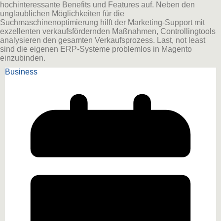
hochinteressante Benefits und Features auf. Neben den
unglaublichen Möglichkeiten für die
Suchmaschinenoptimierung hilft der Marketing-Support mit
exzellenten verkaufsfördernden Maßnahmen, Controllingtools
analysieren den gesamten Verkaufsprozess. Last, not least
sind die eigenen ERP-Systeme problemlos in Magento
einzubinden.
Business