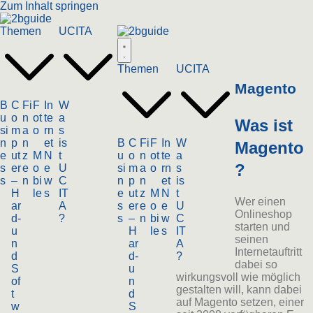
Zum Inhalt springen
Themen
UCITA
Themen
UCITA
Magento
B
C
Fi
F
In
W
u
o
n
ot
te
a
Was ist
si
m
a
o
rn
s
n
p
n
et
is
B
C
Fi
F
In
W
Magento
e
ut
z
M
N
t
u
o
n
ot
te
a
?
s
er
e
o
e
U
si
m
a
o
rn
s
s
–
n
bi
w
C
n
p
n
et
is
H
le
s
IT
e
ut
z
M
N
t
Wer einen
ar
A
s
er
e
o
e
U
Onlineshop
d-
?
s
–
n
bi
w
C
starten und
u
H
le
s
IT
seinen
n
ar
A
Internetauftritt
d
d-
?
dabei so
S
u
wirkungsvoll wie möglich
of
n
gestalten will, kann dabei
t
d
auf Magento setzen, einer
w
S