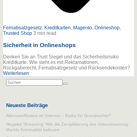
Fernabsatzgesetz
,
Kreditkarten
,
Magento
,
Onlineshop
,
Trusted Shop
3 min read
Sicherheit in Onlineshops
Denken Sie an Trust Siegel und das Sicherheitsrisiko
Kreditkarte. Wie steht es mit Reklamationen,
Rückgaberecht, Fernabsatzgesetz und Rücksendekosten?
Weiterlesen
Neueste Beiträge
Altersverifikation im Internet – Risiko für Grundrechte?
Illegales Streaming: Wie die Zersplitterung des Videostreaming-
Markts Kriminalität befeuert