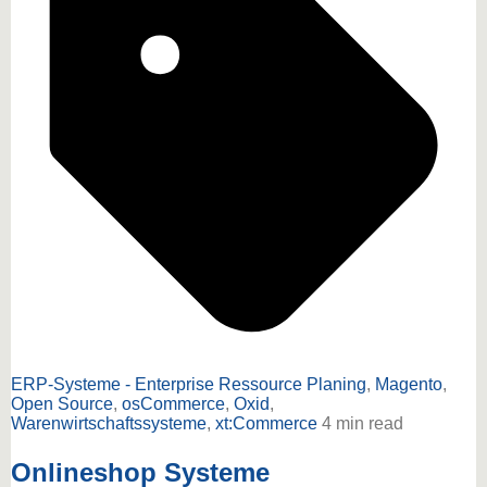
ERP-Systeme - Enterprise Ressource Planing
,
Magento
,
Open Source
,
osCommerce
,
Oxid
,
Warenwirtschaftssysteme
,
xt:Commerce
4 min read
Onlineshop Systeme