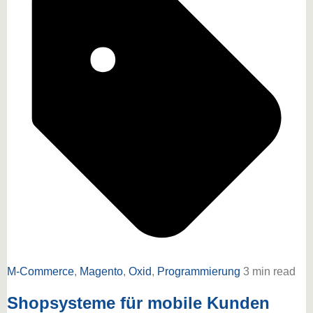
M-Commerce
,
Magento
,
Oxid
,
Programmierung
3 min read
Shopsysteme für mobile Kunden