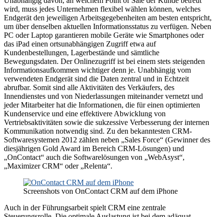
Unabhängig davon, an welchem Point of Sale der Kunde betreut
wird, muss jedes Unternehmen flexibel wählen können, welches
Endgerät den jeweiligen Arbeitsgegebenheiten am besten entspricht,
um über denselben aktuellen Informationsstatus zu verfügen. Neben
PC oder Laptop garantieren mobile Geräte wie Smartphones oder
das iPad einen ortsunabhängigen Zugriff etwa auf
Kundenbestellungen, Lagerbestände und sämtliche
Bewegungsdaten. Der Onlinezugriff ist bei einem stets steigenden
Informationsaufkommen wichtiger denn je. Unabhängig vom
verwendeten Endgerät sind die Daten zentral und in Echtzeit
abrufbar. Somit sind alle Aktivitäten des Verkäufers, des
Innendienstes und von Niederlassungen miteinander vernetzt und
jeder Mitarbeiter hat die Informationen, die für einen optimierten
Kundenservice und eine effektivere Abwicklung von
Vertriebsaktivitäten sowie die sukzessive Verbesserung der internen
Kommunikation notwendig sind. Zu den bekanntesten CRM-
Softwaresystemen 2012 zählen neben „Sales Force“ (Gewinner des
diesjährigen Gold Award im Bereich CRM-Lösungen) und
„OnContact“ auch die Softwarelösungen von „WebAsyst“,
„Maximizer CRM“ oder „Relenta“.
Screenshots von OnContact CRM auf dem iPhone
Auch in der Führungsarbeit spielt CRM eine zentrale
Steuerungsrolle. Die optimale Auslastung ist bei dem adäquat