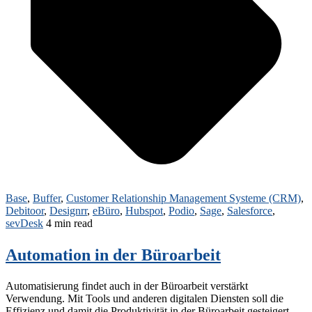
Base
,
Buffer
,
Customer Relationship Management Systeme (CRM)
,
Debitoor
,
Designrr
,
eBüro
,
Hubspot
,
Podio
,
Sage
,
Salesforce
,
sevDesk
4 min read
Automation in der Büroarbeit
Automatisierung findet auch in der Büroarbeit verstärkt
Verwendung. Mit Tools und anderen digitalen Diensten soll die
Effizienz und damit die Produktivität in der Büroarbeit gesteigert.