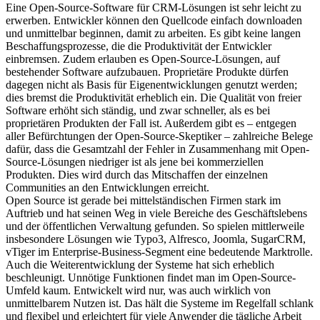
Eine Open-Source-Software für CRM-Lösungen ist sehr leicht zu
erwerben. Entwickler können den Quellcode einfach downloaden
und unmittelbar beginnen, damit zu arbeiten. Es gibt keine langen
Beschaffungsprozesse, die die Produktivität der Entwickler
einbremsen. Zudem erlauben es Open-Source-Lösungen, auf
bestehender Software aufzubauen. Proprietäre Produkte dürfen
dagegen nicht als Basis für Eigenentwicklungen genutzt werden;
dies bremst die Produktivität erheblich ein. Die Qualität von freier
Software erhöht sich ständig, und zwar schneller, als es bei
proprietären Produkten der Fall ist. Außerdem gibt es – entgegen
aller Befürchtungen der Open-Source-Skeptiker – zahlreiche Belege
dafür, dass die Gesamtzahl der Fehler in Zusammenhang mit Open-
Source-Lösungen niedriger ist als jene bei kommerziellen
Produkten. Dies wird durch das Mitschaffen der einzelnen
Communities an den Entwicklungen erreicht.
Open Source ist gerade bei mittelständischen Firmen stark im
Auftrieb und hat seinen Weg in viele Bereiche des Geschäftslebens
und der öffentlichen Verwaltung gefunden. So spielen mittlerweile
insbesondere Lösungen wie Typo3, Alfresco, Joomla, SugarCRM,
vTiger im Enterprise-Business-Segment eine bedeutende Marktrolle.
Auch die Weiterentwicklung der Systeme hat sich erheblich
beschleunigt. Unnötige Funktionen findet man im Open-Source-
Umfeld kaum. Entwickelt wird nur, was auch wirklich von
unmittelbarem Nutzen ist. Das hält die Systeme im Regelfall schlank
und flexibel und erleichtert für viele Anwender die tägliche Arbeit