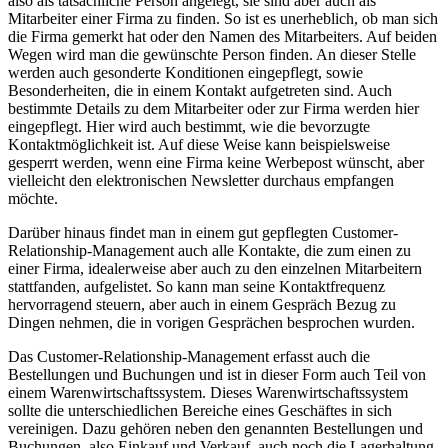
also als tatsächliche Person angelegt, sie sind aber auch als
Mitarbeiter einer Firma zu finden. So ist es unerheblich, ob man sich
die Firma gemerkt hat oder den Namen des Mitarbeiters. Auf beiden
Wegen wird man die gewünschte Person finden. An dieser Stelle
werden auch gesonderte Konditionen eingepflegt, sowie
Besonderheiten, die in einem Kontakt aufgetreten sind. Auch
bestimmte Details zu dem Mitarbeiter oder zur Firma werden hier
eingepflegt. Hier wird auch bestimmt, wie die bevorzugte
Kontaktmöglichkeit ist. Auf diese Weise kann beispielsweise
gesperrt werden, wenn eine Firma keine Werbepost wünscht, aber
vielleicht den elektronischen Newsletter durchaus empfangen
möchte.
Darüber hinaus findet man in einem gut gepflegten Customer-
Relationship-Management auch alle Kontakte, die zum einen zu
einer Firma, idealerweise aber auch zu den einzelnen Mitarbeitern
stattfanden, aufgelistet. So kann man seine Kontaktfrequenz
hervorragend steuern, aber auch in einem Gespräch Bezug zu
Dingen nehmen, die in vorigen Gesprächen besprochen wurden.
Das Customer-Relationship-Management erfasst auch die
Bestellungen und Buchungen und ist in dieser Form auch Teil von
einem Warenwirtschaftssystem. Dieses Warenwirtschaftssystem
sollte die unterschiedlichen Bereiche eines Geschäftes in sich
vereinigen. Dazu gehören neben den genannten Bestellungen und
Buchungen, also Einkauf und Verkauf, auch noch die Lagerhaltung