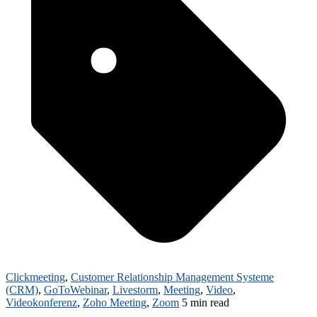
Clickmeeting
,
Customer Relationship Management Systeme
(CRM)
,
GoToWebinar
,
Livestorm
,
Meeting
,
Video
,
Videokonferenz
,
Zoho Meeting
,
Zoom
5 min read