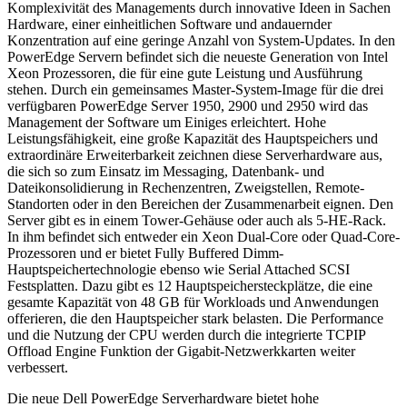
Komplexivität des Managements durch innovative Ideen in Sachen
Hardware, einer einheitlichen Software und andauernder
Konzentration auf eine geringe Anzahl von System-Updates. In den
PowerEdge Servern befindet sich die neueste Generation von Intel
Xeon Prozessoren, die für eine gute Leistung und Ausführung
stehen. Durch ein gemeinsames Master-System-Image für die drei
verfügbaren PowerEdge Server 1950, 2900 und 2950 wird das
Management der Software um Einiges erleichtert. Hohe
Leistungsfähigkeit, eine große Kapazität des Hauptspeichers und
extraordinäre Erweiterbarkeit zeichnen diese Serverhardware aus,
die sich so zum Einsatz im Messaging, Datenbank- und
Dateikonsolidierung in Rechenzentren, Zweigstellen, Remote-
Standorten oder in den Bereichen der Zusammenarbeit eignen. Den
Server gibt es in einem Tower-Gehäuse oder auch als 5-HE-Rack.
In ihm befindet sich entweder ein Xeon Dual-Core oder Quad-Core-
Prozessoren und er bietet Fully Buffered Dimm-
Hauptspeichertechnologie ebenso wie Serial Attached SCSI
Festsplatten. Dazu gibt es 12 Hauptspeichersteckplätze, die eine
gesamte Kapazität von 48 GB für Workloads und Anwendungen
offerieren, die den Hauptspeicher stark belasten. Die Performance
und die Nutzung der CPU werden durch die integrierte TCPIP
Offload Engine Funktion der Gigabit-Netzwerkkarten weiter
verbessert.
Die neue Dell PowerEdge Serverhardware bietet hohe