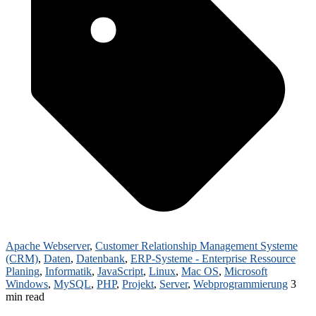
Apache Webserver
,
Customer Relationship Management Systeme
(CRM)
,
Daten
,
Datenbank
,
ERP-Systeme - Enterprise Ressource
Planing
,
Informatik
,
JavaScript
,
Linux
,
Mac OS
,
Microsoft
Windows
,
MySQL
,
PHP
,
Projekt
,
Server
,
Webprogrammierung
3
min read