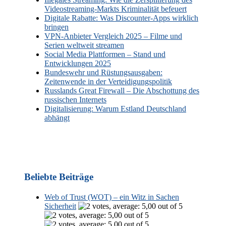
Videostreaming-Markts Kriminalität befeuert
Digitale Rabatte: Was Discounter-Apps wirklich
bringen
VPN-Anbieter Vergleich 2025 – Filme und
Serien weltweit streamen
Social Media Plattformen – Stand und
Entwicklungen 2025
Bundeswehr und Rüstungsausgaben:
Zeitenwende in der Verteidigungspolitik
Russlands Great Firewall – Die Abschottung des
russischen Internets
Digitalisierung: Warum Estland Deutschland
abhängt
Beliebte Beiträge
Web of Trust (WOT) – ein Witz in Sachen
Sicherheit