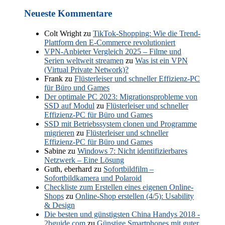
Neueste Kommentare
Colt Wright
zu
TikTok-Shopping: Wie die Trend-
Plattform den E-Commerce revolutioniert
VPN-Anbieter Vergleich 2025 – Filme und
Serien weltweit streamen
zu
Was ist ein VPN
(Virtual Private Network)?
Frank
zu
Flüsterleiser und schneller Effizienz-PC
für Büro und Games
Der optimale PC 2023: Migrationsprobleme von
SSD auf Modul
zu
Flüsterleiser und schneller
Effizienz-PC für Büro und Games
SSD mit Betriebssystem clonen und Programme
migrieren
zu
Flüsterleiser und schneller
Effizienz-PC für Büro und Games
Sabine
zu
Windows 7: Nicht identifizierbares
Netzwerk – Eine Lösung
Guth, eberhard
zu
Sofortbildfilm –
Sofortbildkamera und Polaroid
Checkliste zum Erstellen eines eigenen Online-
Shops
zu
Online-Shop erstellen (4/5): Usability
& Design
Die besten und günstigsten China Handys 2018 -
2bguide.com
zu
Günstige Smartphones mit guter