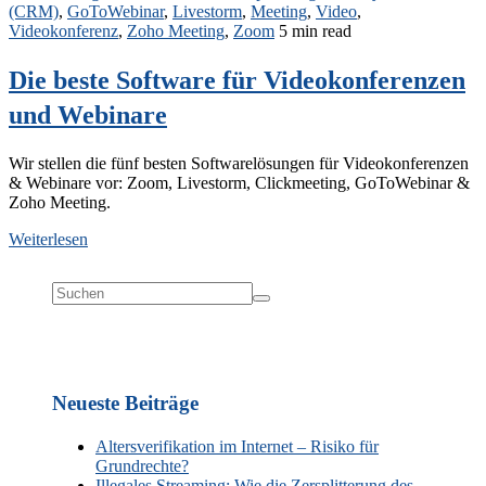
(CRM)
,
GoToWebinar
,
Livestorm
,
Meeting
,
Video
,
Videokonferenz
,
Zoho Meeting
,
Zoom
5 min read
Die beste Software für Videokonferenzen
und Webinare
Wir stellen die fünf besten Softwarelösungen für Videokonferenzen
& Webinare vor: Zoom, Livestorm, Clickmeeting, GoToWebinar &
Zoho Meeting.
Weiterlesen
Neueste Beiträge
Altersverifikation im Internet – Risiko für
Grundrechte?
Illegales Streaming: Wie die Zersplitterung des