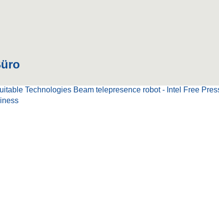
üro
iness