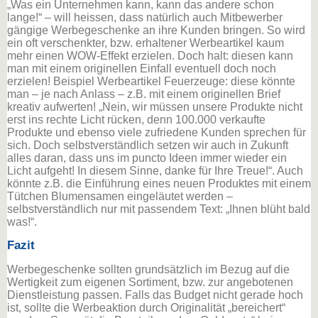
„Was ein Unternehmen kann, kann das andere schon
lange!“ – will heissen, dass natürlich auch Mitbewerber
gängige Werbegeschenke an ihre Kunden bringen. So wird
ein oft verschenkter, bzw. erhaltener Werbeartikel kaum
mehr einen WOW-Effekt erzielen. Doch halt: diesen kann
man mit einem originellen Einfall eventuell doch noch
erzielen! Beispiel Werbeartikel Feuerzeuge: diese könnte
man – je nach Anlass – z.B. mit einem originellen Brief
kreativ aufwerten! „Nein, wir müssen unsere Produkte nicht
erst ins rechte Licht rücken, denn 100.000 verkaufte
Produkte und ebenso viele zufriedene Kunden sprechen für
sich. Doch selbstverständlich setzen wir auch in Zukunft
alles daran, dass uns im puncto Ideen immer wieder ein
Licht aufgeht! In diesem Sinne, danke für Ihre Treue!“. Auch
könnte z.B. die Einführung eines neuen Produktes mit einem
Tütchen Blumensamen eingeläutet werden –
selbstverständlich nur mit passendem Text: „Ihnen blüht bald
was!“.
Fazit
Werbegeschenke sollten grundsätzlich im Bezug auf die
Wertigkeit zum eigenen Sortiment, bzw. zur angebotenen
Dienstleistung passen. Falls das Budget nicht gerade hoch
ist, sollte die Werbeaktion durch Originalität „bereichert“