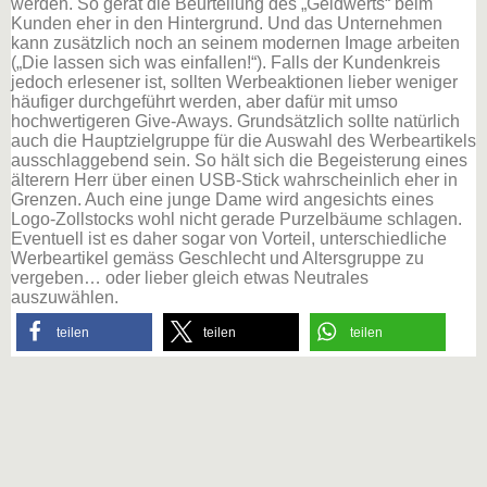
werden. So gerät die Beurteilung des „Geldwerts“ beim
Kunden eher in den Hintergrund. Und das Unternehmen
kann zusätzlich noch an seinem modernen Image arbeiten
(„Die lassen sich was einfallen!“). Falls der Kundenkreis
jedoch erlesener ist, sollten Werbeaktionen lieber weniger
häufiger durchgeführt werden, aber dafür mit umso
hochwertigeren Give-Aways. Grundsätzlich sollte natürlich
auch die Hauptzielgruppe für die Auswahl des Werbeartikels
ausschlaggebend sein. So hält sich die Begeisterung eines
älterern Herr über einen USB-Stick wahrscheinlich eher in
Grenzen. Auch eine junge Dame wird angesichts eines
Logo-Zollstocks wohl nicht gerade Purzelbäume schlagen.
Eventuell ist es daher sogar von Vorteil, unterschiedliche
Werbeartikel gemäss Geschlecht und Altersgruppe zu
vergeben… oder lieber gleich etwas Neutrales
auszuwählen.
teilen
teilen
teilen