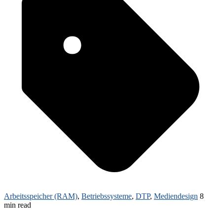
Arbeitsspeicher (RAM)
,
Betriebssysteme
,
DTP
,
Mediendesign
8
min read