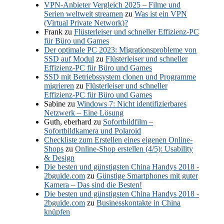
VPN-Anbieter Vergleich 2025 – Filme und
Serien weltweit streamen
zu
Was ist ein VPN
(Virtual Private Network)?
Frank
zu
Flüsterleiser und schneller Effizienz-PC
für Büro und Games
Der optimale PC 2023: Migrationsprobleme von
SSD auf Modul
zu
Flüsterleiser und schneller
Effizienz-PC für Büro und Games
SSD mit Betriebssystem clonen und Programme
migrieren
zu
Flüsterleiser und schneller
Effizienz-PC für Büro und Games
Sabine
zu
Windows 7: Nicht identifizierbares
Netzwerk – Eine Lösung
Guth, eberhard
zu
Sofortbildfilm –
Sofortbildkamera und Polaroid
Checkliste zum Erstellen eines eigenen Online-
Shops
zu
Online-Shop erstellen (4/5): Usability
& Design
Die besten und günstigsten China Handys 2018 -
2bguide.com
zu
Günstige Smartphones mit guter
Kamera – Das sind die Besten!
Die besten und günstigsten China Handys 2018 -
2bguide.com
zu
Businesskontakte in China
knüpfen