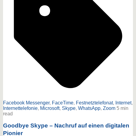
Facebook Messenger
,
FaceTime
,
Festnetztelefonat
,
Internet
,
Internettelefonie
,
Microsoft
,
Skype
,
WhatsApp
,
Zoom
5 min
read
Goodbye Skype – Nachruf auf einen digitalen
Pionier