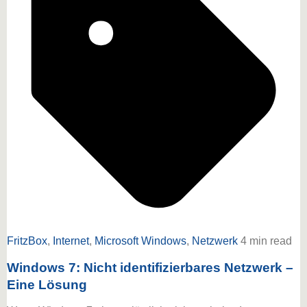
FritzBox
,
Internet
,
Microsoft Windows
,
Netzwerk
4 min read
Windows 7: Nicht identifizierbares Netzwerk –
Eine Lösung