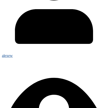
alexew