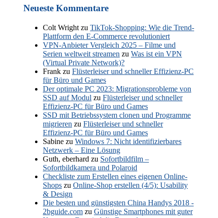
Neueste Kommentare
Colt Wright
zu
TikTok-Shopping: Wie die Trend-
Plattform den E-Commerce revolutioniert
VPN-Anbieter Vergleich 2025 – Filme und
Serien weltweit streamen
zu
Was ist ein VPN
(Virtual Private Network)?
Frank
zu
Flüsterleiser und schneller Effizienz-PC
für Büro und Games
Der optimale PC 2023: Migrationsprobleme von
SSD auf Modul
zu
Flüsterleiser und schneller
Effizienz-PC für Büro und Games
SSD mit Betriebssystem clonen und Programme
migrieren
zu
Flüsterleiser und schneller
Effizienz-PC für Büro und Games
Sabine
zu
Windows 7: Nicht identifizierbares
Netzwerk – Eine Lösung
Guth, eberhard
zu
Sofortbildfilm –
Sofortbildkamera und Polaroid
Checkliste zum Erstellen eines eigenen Online-
Shops
zu
Online-Shop erstellen (4/5): Usability
& Design
Die besten und günstigsten China Handys 2018 -
2bguide.com
zu
Günstige Smartphones mit guter