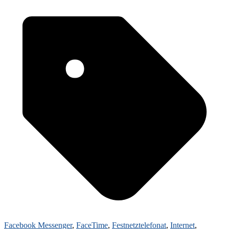
Facebook Messenger
,
FaceTime
,
Festnetztelefonat
,
Internet
,