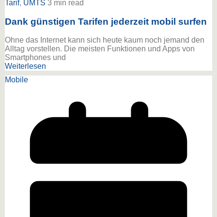
Tarif
,
UMTS
3 min read
Dank günstigen Tarifen jederzeit mobil surfen
Ohne das Internet kann sich heute kaum noch jemand den
Alltag vorstellen. Die meisten Funktionen und Apps von
Smartphones und
Weiterlesen
Mobile