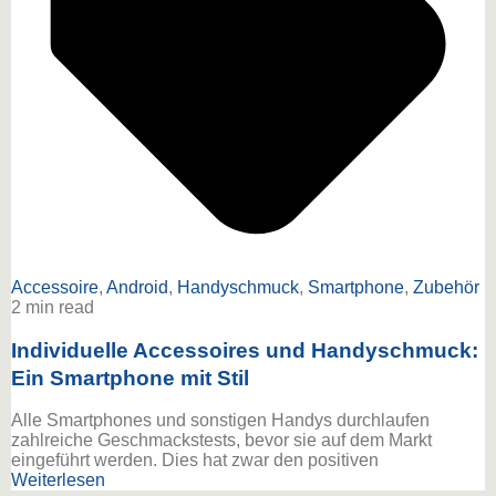
Accessoire
,
Android
,
Handyschmuck
,
Smartphone
,
Zubehör
2 min read
Individuelle Accessoires und Handyschmuck:
Ein Smartphone mit Stil
Alle Smartphones und sonstigen Handys durchlaufen
zahlreiche Geschmackstests, bevor sie auf dem Markt
eingeführt werden. Dies hat zwar den positiven
Weiterlesen