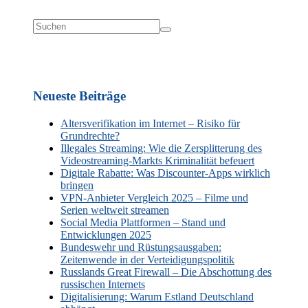
Neueste Beiträge
Altersverifikation im Internet – Risiko für
Grundrechte?
Illegales Streaming: Wie die Zersplitterung des
Videostreaming-Markts Kriminalität befeuert
Digitale Rabatte: Was Discounter-Apps wirklich
bringen
VPN-Anbieter Vergleich 2025 – Filme und
Serien weltweit streamen
Social Media Plattformen – Stand und
Entwicklungen 2025
Bundeswehr und Rüstungsausgaben:
Zeitenwende in der Verteidigungspolitik
Russlands Great Firewall – Die Abschottung des
russischen Internets
Digitalisierung: Warum Estland Deutschland