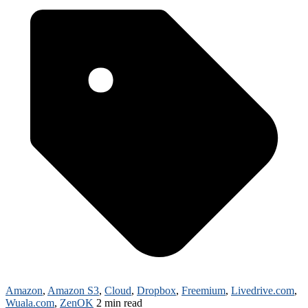
Amazon
,
Amazon S3
,
Cloud
,
Dropbox
,
Freemium
,
Livedrive.com
,
Wuala.com
,
ZenOK
2 min read