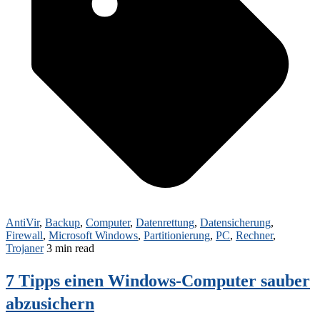
AntiVir
,
Backup
,
Computer
,
Datenrettung
,
Datensicherung
,
Firewall
,
Microsoft Windows
,
Partitionierung
,
PC
,
Rechner
,
Trojaner
3 min read
7 Tipps einen Windows-Computer sauber
abzusichern