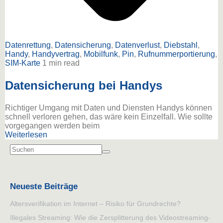
Datenrettung
,
Datensicherung
,
Datenverlust
,
Diebstahl
,
Handy
,
Handyvertrag
,
Mobilfunk
,
Pin
,
Rufnummerportierung
,
SIM-Karte
1 min read
Datensicherung bei Handys
Richtiger Umgang mit Daten und Diensten Handys können
schnell verloren gehen, das wäre kein Einzelfall. Wie sollte
vorgegangen werden beim
Weiterlesen
Neueste Beiträge
Altersverifikation im Internet – Risiko für Grundrechte?
Illegales Streaming: Wie die Zersplitterung des Videostreaming-