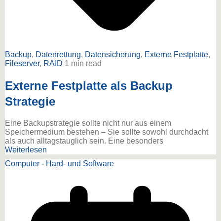
Backup
,
Datenrettung
,
Datensicherung
,
Externe Festplatte
,
Fileserver
,
RAID
1 min read
Externe Festplatte als Backup
Strategie
Eine Backupstrategie sollte nicht nur aus einem
Speichermedium bestehen – Sie sollte sowohl durchdacht
als auch alltagstauglich sein. Eine besonders
Weiterlesen
Computer - Hard- und Software