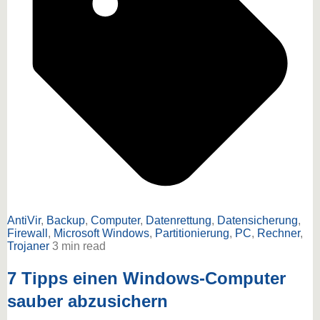
AntiVir
,
Backup
,
Computer
,
Datenrettung
,
Datensicherung
,
Firewall
,
Microsoft Windows
,
Partitionierung
,
PC
,
Rechner
,
Trojaner
3 min read
7 Tipps einen Windows-Computer
sauber abzusichern