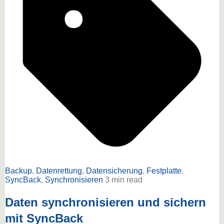
Backup
,
Datenrettung
,
Datensicherung
,
Festplatte
,
SyncBack
,
Synchronisieren
3 min read
Daten synchronisieren und sichern
mit SyncBack