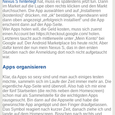
Nexus S hinterlegt
hat, muss es spätestens jetzt tun. Dann
im Market auf die Lupe oben rechts klicken und den Markt
durchsuchen. Die App auswählen und auf „Installieren
(kostenlos)“ drücken, mit „ok“ bestätigen. Irgendwann wird
dann oben angezeigt „erfolgreich installiert“ und die App
erscheint dann auf der App-Seite.
Wer Apps holen will, die Geld kosten, muss sich zuerst
einen Account bei https://checkout.google.com/ holen.
Letzteres taucht auch mittlerweile unter „Mein Konto“ bei
Google auf. Der Android Marketplace bis heute nicht. Aber
dafür kennt der nun mein Nexus S, das in den ersten
Stunden nach der Anmeldung dort noch nicht aufgetaucht
war.
Apps organisieren
Klar, da Apps so sexy sind und man auch einiges testen
möchte, sammeln sich im Laufe der Zeit immer mehr an. Die
eigentliche App-Seite wird übervoll. Also hab ich mir eine
der fünf Startseiten (die rechts neben dem Homescreen)
schon mal als Sammelstelle für die wichtigsten Apps
rausgesucht. Bin dann auf die Appseite und habe die
gewünschte App angetippt und den Finger draufgelassen.
Das Symbol reagiert nach kurzer Zeit, danach ziehe ich und
lande auf dem Homescreen. Bisschen nach rechts und