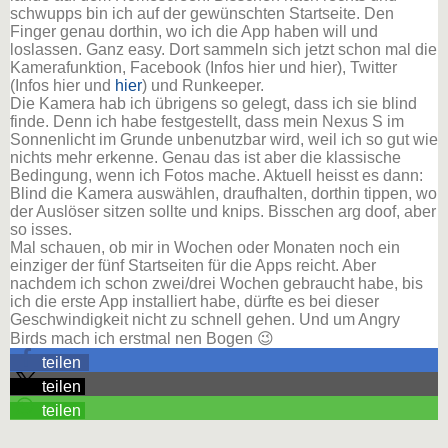
schwupps bin ich auf der gewünschten Startseite. Den
Finger genau dorthin, wo ich die App haben will und
loslassen. Ganz easy. Dort sammeln sich jetzt schon mal die
Kamerafunktion, Facebook (Infos hier und hier), Twitter
(Infos hier und
hier
) und Runkeeper.
Die Kamera hab ich übrigens so gelegt, dass ich sie blind
finde. Denn ich habe festgestellt, dass mein Nexus S im
Sonnenlicht im Grunde unbenutzbar wird, weil ich so gut wie
nichts mehr erkenne. Genau das ist aber die klassische
Bedingung, wenn ich Fotos mache. Aktuell heisst es dann:
Blind die Kamera auswählen, draufhalten, dorthin tippen, wo
der Auslöser sitzen sollte und knips. Bisschen arg doof, aber
so isses.
Mal schauen, ob mir in Wochen oder Monaten noch ein
einziger der fünf Startseiten für die Apps reicht. Aber
nachdem ich schon zwei/drei Wochen gebraucht habe, bis
ich die erste App installiert habe, dürfte es bei dieser
Geschwindigkeit nicht zu schnell gehen. Und um Angry
Birds mach ich erstmal nen Bogen 😉
teilen
teilen
teilen