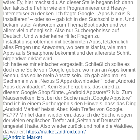
wäre: Ey, hier machst du. An dieser Stelle begann ich dann
den taktische Fehler wie ein Programmierer und Heavy-
Internetuser zu denken. Ich fragte Google. „Apps Nexus S
installieren“ – oder so – gab ich in den Suchschlitz ein. Und
bekam lauter Antworten zum Thema Bootloader und vor
allem viel auf englisch. Also nur Suchergebnisse auf
Deutsch. Und wieder keine Hilfe: Fragen zu
Installationsproblemen mit bestimmten Apps, letztendlich
alles Fragen und Antworten, wo bereits klar ist, wie man
Apps aufs Smartphone bekommt und der allererste Schritt
nirgendwo erklärt wird.
Ich hatte es mir einfacher vorgestellt. Schließlich sollte es
doch eine Seite von Google geben, wo man an Apps kommt.
Genau, das sollte mein Ansatz sein. Ich gab also mal so
Sachen ein wie „Nexus S Apps downloaden“ oder „Android
Apps downloaden“. Kein Suchergebnis, das direkt zu
diesem Google Shop führte. „Android Appstore“? Nix. Zum
Mäusemelken. Erst bei der Suche nach „Google Appstore“
fand ich in einem Suchergebnis den Hinweis, dass das Ding
„Android Market“ heisst. Aber: Kein Treffer von Google.
Hä??? Mir fiel dann wieder ein, dass ich die Suche wegen
der vielen englischen Treffer auf „Seiten auf Deutsch“
umgestellt hatte. Also wieder zurück und holla die Waldfee,
da war er:
https://market.android.com/