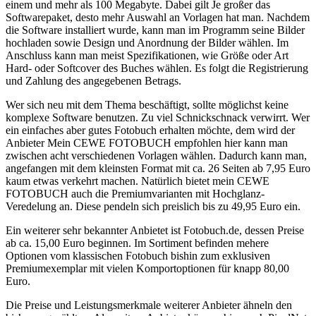
einem und mehr als 100 Megabyte. Dabei gilt Je großer das
Softwarepaket, desto mehr Auswahl an Vorlagen hat man. Nachdem
die Software installiert wurde, kann man im Programm seine Bilder
hochladen sowie Design und Anordnung der Bilder wählen. Im
Anschluss kann man meist Spezifikationen, wie Größe oder Art
Hard- oder Softcover des Buches wählen. Es folgt die Registrierung
und Zahlung des angegebenen Betrags.
Wer sich neu mit dem Thema beschäftigt, sollte möglichst keine
komplexe Software benutzen. Zu viel Schnickschnack verwirrt. Wer
ein einfaches aber gutes Fotobuch erhalten möchte, dem wird der
Anbieter Mein CEWE FOTOBUCH empfohlen hier kann man
zwischen acht verschiedenen Vorlagen wählen. Dadurch kann man,
angefangen mit dem kleinsten Format mit ca. 26 Seiten ab 7,95 Euro
kaum etwas verkehrt machen. Natürlich bietet mein CEWE
FOTOBUCH auch die Premiumvarianten mit Hochglanz-
Veredelung an. Diese pendeln sich preislich bis zu 49,95 Euro ein.
Ein weiterer sehr bekannter Anbietet ist Fotobuch.de, dessen Preise
ab ca. 15,00 Euro beginnen. Im Sortiment befinden mehere
Optionen vom klassischen Fotobuch bishin zum exklusiven
Premiumexemplar mit vielen Komportoptionen für knapp 80,00
Euro.
Die Preise und Leistungsmerkmale weiterer Anbieter ähneln den