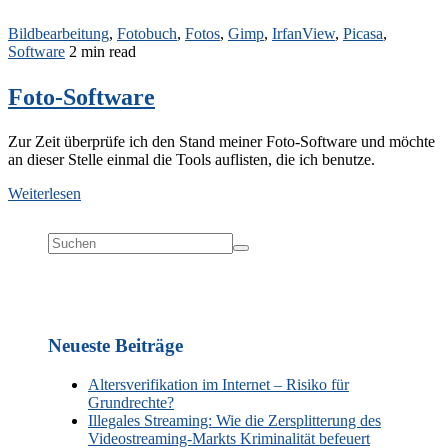
Bildbearbeitung
,
Fotobuch
,
Fotos
,
Gimp
,
IrfanView
,
Picasa
,
Software
2 min read
Foto-Software
Zur Zeit überprüfe ich den Stand meiner Foto-Software und möchte
an dieser Stelle einmal die Tools auflisten, die ich benutze.
Weiterlesen
Neueste Beiträge
Altersverifikation im Internet – Risiko für
Grundrechte?
Illegales Streaming: Wie die Zersplitterung des
Videostreaming-Markts Kriminalität befeuert