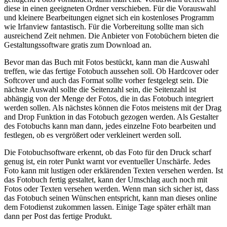
diese in einen geeigneten Ordner verschieben. Für die Vorauswahl
und kleinere Bearbeitungen eignet sich ein kostenloses Programm
wie Irfanview fantastisch. Für die Vorbereitung sollte man sich
ausreichend Zeit nehmen. Die Anbieter von Fotobüchern bieten die
Gestaltungssoftware gratis zum Download an.
Bevor man das Buch mit Fotos bestückt, kann man die Auswahl
treffen, wie das fertige Fotobuch aussehen soll. Ob Hardcover oder
Softcover und auch das Format sollte vorher festgelegt sein. Die
nächste Auswahl sollte die Seitenzahl sein, die Seitenzahl ist
abhängig von der Menge der Fotos, die in das Fotobuch integriert
werden sollen. Als nächstes können die Fotos meistens mit der Drag
and Drop Funktion in das Fotobuch gezogen werden. Als Gestalter
des Fotobuchs kann man dann, jedes einzelne Foto bearbeiten und
festlegen, ob es vergrößert oder verkleinert werden soll.
Die Fotobuchsoftware erkennt, ob das Foto für den Druck scharf
genug ist, ein roter Punkt warnt vor eventueller Unschärfe. Jedes
Foto kann mit lustigen oder erklärenden Texten versehen werden. Ist
das Fotobuch fertig gestaltet, kann der Umschlag auch noch mit
Fotos oder Texten versehen werden. Wenn man sich sicher ist, dass
das Fotobuch seinen Wünschen entspricht, kann man dieses online
dem Fotodienst zukommen lassen. Einige Tage später erhält man
dann per Post das fertige Produkt.