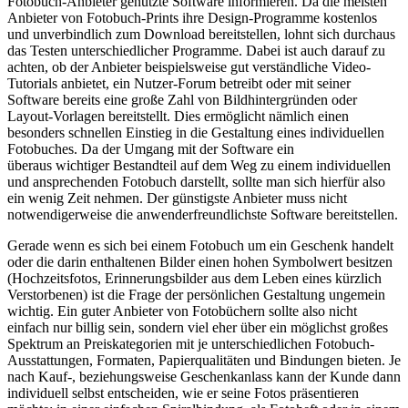
Fotobuch-Anbieter genutzte Software informieren. Da die meisten
Anbieter von Fotobuch-Prints ihre Design-Programme kostenlos
und unverbindlich zum Download bereitstellen, lohnt sich durchaus
das Testen unterschiedlicher Programme. Dabei ist auch darauf zu
achten, ob der Anbieter beispielsweise gut verständliche Video-
Tutorials anbietet, ein Nutzer-Forum betreibt oder mit seiner
Software bereits eine große Zahl von Bildhintergründen oder
Layout-Vorlagen bereitstellt. Dies ermöglicht nämlich einen
besonders schnellen Einstieg in die Gestaltung eines individuellen
Fotobuches. Da der Umgang mit der Software ein
überaus wichtiger Bestandteil auf dem Weg zu einem individuellen
und ansprechenden Fotobuch darstellt, sollte man sich hierfür also
ein wenig Zeit nehmen. Der günstigste Anbieter muss nicht
notwendigerweise die anwenderfreundlichste Software bereitstellen.
Gerade wenn es sich bei einem Fotobuch um ein Geschenk handelt
oder die darin enthaltenen Bilder einen hohen Symbolwert besitzen
(Hochzeitsfotos, Erinnerungsbilder aus dem Leben eines kürzlich
Verstorbenen) ist die Frage der persönlichen Gestaltung ungemein
wichtig. Ein guter Anbieter von Fotobüchern sollte also nicht
einfach nur billig sein, sondern viel eher über ein möglichst großes
Spektrum an Preiskategorien mit je unterschiedlichen Fotobuch-
Ausstattungen, Formaten, Papierqualitäten und Bindungen bieten. Je
nach Kauf-, beziehungsweise Geschenkanlass kann der Kunde dann
individuell selbst entscheiden, wie er seine Fotos präsentieren