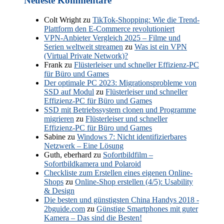
Neueste Kommentare
Colt Wright
zu
TikTok-Shopping: Wie die Trend-
Plattform den E-Commerce revolutioniert
VPN-Anbieter Vergleich 2025 – Filme und
Serien weltweit streamen
zu
Was ist ein VPN
(Virtual Private Network)?
Frank
zu
Flüsterleiser und schneller Effizienz-PC
für Büro und Games
Der optimale PC 2023: Migrationsprobleme von
SSD auf Modul
zu
Flüsterleiser und schneller
Effizienz-PC für Büro und Games
SSD mit Betriebssystem clonen und Programme
migrieren
zu
Flüsterleiser und schneller
Effizienz-PC für Büro und Games
Sabine
zu
Windows 7: Nicht identifizierbares
Netzwerk – Eine Lösung
Guth, eberhard
zu
Sofortbildfilm –
Sofortbildkamera und Polaroid
Checkliste zum Erstellen eines eigenen Online-
Shops
zu
Online-Shop erstellen (4/5): Usability
& Design
Die besten und günstigsten China Handys 2018 -
2bguide.com
zu
Günstige Smartphones mit guter
Kamera – Das sind die Besten!