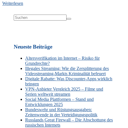
Weiterlesen
Neueste Beiträge
Altersverifikation im Internet – Risiko für
Grundrechte?
Illegales Streaming: Wie die Zersplitterung des
Videostreaming-Markts Kriminalität befeuert
Digitale Rabatte: Was Discounter-Apps wirklich
bringen
VPN-Anbieter Vergleich 2025 – Filme und
Serien weltweit streamen
Social Media Plattformen – Stand und
Entwicklungen 2025
Bundeswehr und Rüstungsausgaben:
Zeitenwende in der Verteidigungspolitik
Russlands Great Firewall – Die Abschottung des
russischen Internets