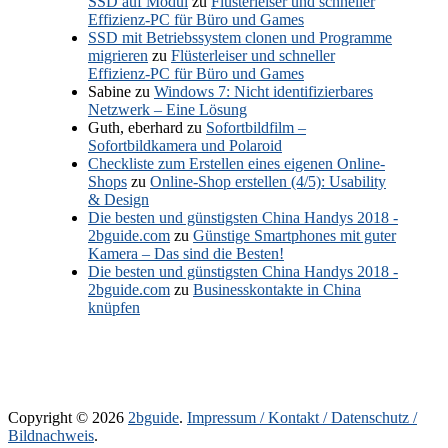
SSD auf Modul
zu
Flüsterleiser und schneller
Effizienz-PC für Büro und Games
SSD mit Betriebssystem clonen und Programme
migrieren
zu
Flüsterleiser und schneller
Effizienz-PC für Büro und Games
Sabine
zu
Windows 7: Nicht identifizierbares
Netzwerk – Eine Lösung
Guth, eberhard
zu
Sofortbildfilm –
Sofortbildkamera und Polaroid
Checkliste zum Erstellen eines eigenen Online-
Shops
zu
Online-Shop erstellen (4/5): Usability
& Design
Die besten und günstigsten China Handys 2018 -
2bguide.com
zu
Günstige Smartphones mit guter
Kamera – Das sind die Besten!
Die besten und günstigsten China Handys 2018 -
2bguide.com
zu
Businesskontakte in China
knüpfen
Copyright © 2026
2bguide
.
Impressum / Kontakt / Datenschutz /
Bildnachweis
.