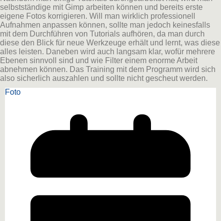
selbstständige mit Gimp arbeiten können und bereits erste
eigene Fotos korrigieren. Will man wirklich professionell
Aufnahmen anpassen können, sollte man jedoch keinesfalls
mit dem Durchführen von Tutorials aufhören, da man durch
diese den Blick für neue Werkzeuge erhält und lernt, was diese
alles leisten. Daneben wird auch langsam klar, wofür mehrere
Ebenen sinnvoll sind und wie Filter einem enorme Arbeit
abnehmen können. Das Training mit dem Programm wird sich
also sicherlich auszahlen und sollte nicht gescheut werden.
Foto