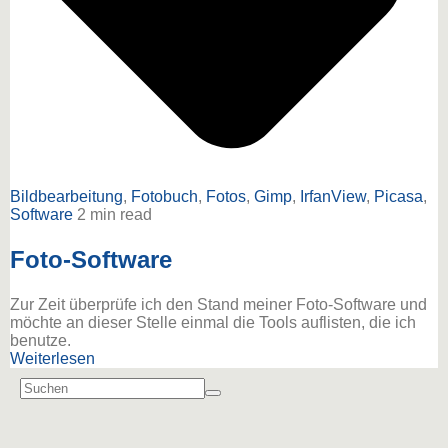
Bildbearbeitung
,
Fotobuch
,
Fotos
,
Gimp
,
IrfanView
,
Picasa
,
Software
2 min read
Foto-Software
Zur Zeit überprüfe ich den Stand meiner Foto-Software und
möchte an dieser Stelle einmal die Tools auflisten, die ich
benutze.
Weiterlesen