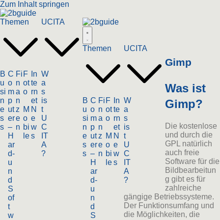
Zum Inhalt springen
Themen
UCITA
Themen
UCITA
Gimp
B
C
Fi
F
In
W
u
o
n
ot
te
a
Was ist
si
m
a
o
rn
s
n
p
n
et
is
B
C
Fi
F
In
W
Gimp?
e
ut
z
M
N
t
u
o
n
ot
te
a
s
er
e
o
e
U
si
m
a
o
rn
s
Die kostenlose
s
–
n
bi
w
C
n
p
n
et
is
und durch die
H
le
s
IT
e
ut
z
M
N
t
GPL natürlich
ar
A
s
er
e
o
e
U
auch freie
d-
?
s
–
n
bi
w
C
Software für die
u
H
le
s
IT
Bildbearbeitun
n
ar
A
g gibt es für
d
d-
?
zahlreiche
S
u
gängige Betriebssysteme.
of
n
Der Funktionsumfang und
t
d
die Möglichkeiten, die
w
S