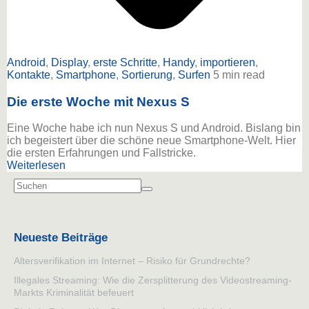
Android
,
Display
,
erste Schritte
,
Handy
,
importieren
,
Kontakte
,
Smartphone
,
Sortierung
,
Surfen
5 min read
Die erste Woche mit Nexus S
Eine Woche habe ich nun Nexus S und Android. Bislang bin
ich begeistert über die schöne neue Smartphone-Welt. Hier
die ersten Erfahrungen und Fallstricke.
Weiterlesen
Neueste Beiträge
Altersverifikation im Internet – Risiko für Grundrechte?
Illegales Streaming: Wie die Zersplitterung des Videostreaming-
Markts Kriminalität befeuert