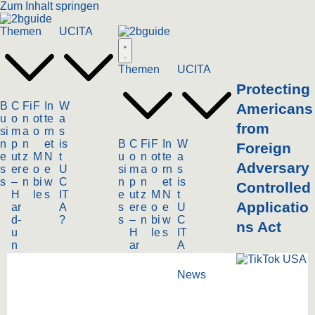
Zum Inhalt springen
Themen
UCITA
Themen
UCITA
Protecting
B
C
Fi
F
In
W
Americans
u
o
n
ot
te
a
from
si
m
a
o
rn
s
n
p
n
et
is
B
C
Fi
F
In
W
Foreign
e
ut
z
M
N
t
u
o
n
ot
te
a
Adversary
s
er
e
o
e
U
si
m
a
o
rn
s
s
–
n
bi
w
C
n
p
n
et
is
Controlled
H
le
s
IT
e
ut
z
M
N
t
Applicatio
ar
A
s
er
e
o
e
U
d-
?
s
–
n
bi
w
C
ns Act
u
H
le
s
IT
n
ar
A
d
d-
?
S
u
News
of
n
t
d
w
S