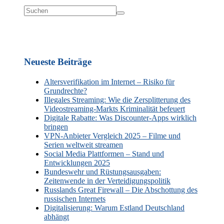
Neueste Beiträge
Altersverifikation im Internet – Risiko für
Grundrechte?
Illegales Streaming: Wie die Zersplitterung des
Videostreaming-Markts Kriminalität befeuert
Digitale Rabatte: Was Discounter-Apps wirklich
bringen
VPN-Anbieter Vergleich 2025 – Filme und
Serien weltweit streamen
Social Media Plattformen – Stand und
Entwicklungen 2025
Bundeswehr und Rüstungsausgaben:
Zeitenwende in der Verteidigungspolitik
Russlands Great Firewall – Die Abschottung des
russischen Internets
Digitalisierung: Warum Estland Deutschland
abhängt