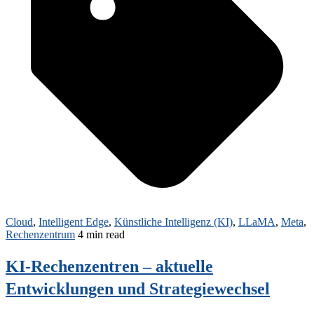
Cloud
,
Intelligent Edge
,
Künstliche Intelligenz (KI)
,
LLaMA
,
Meta
,
Rechenzentrum
4 min read
KI-Rechenzentren – aktuelle
Entwicklungen und Strategiewechsel