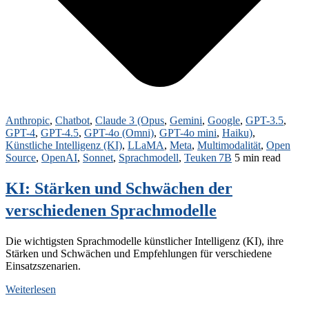
Anthropic
,
Chatbot
,
Claude 3 (Opus
,
Gemini
,
Google
,
GPT-3.5
,
GPT-4
,
GPT-4.5
,
GPT-4o (Omni)
,
GPT-4o mini
,
Haiku)
,
Künstliche Intelligenz (KI)
,
LLaMA
,
Meta
,
Multimodalität
,
Open
Source
,
OpenAI
,
Sonnet
,
Sprachmodell
,
Teuken 7B
5 min read
KI: Stärken und Schwächen der
verschiedenen Sprachmodelle
Die wichtigsten Sprachmodelle künstlicher Intelligenz (KI), ihre
Stärken und Schwächen und Empfehlungen für verschiedene
Einsatzszenarien.
Weiterlesen