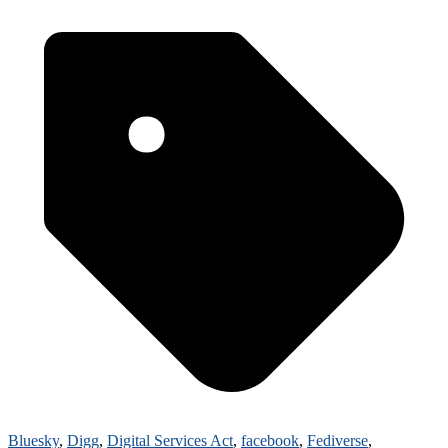
Bluesky
,
Digg
,
Digital Services Act
,
facebook
,
Fediverse
,