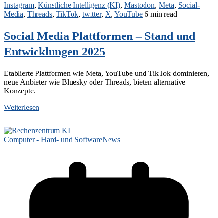
Instagram
,
Künstliche Intelligenz (KI)
,
Mastodon
,
Meta
,
Social-
Media
,
Threads
,
TikTok
,
twitter
,
X
,
YouTube
6 min read
Social Media Plattformen – Stand und
Entwicklungen 2025
Etablierte Plattformen wie Meta, YouTube und TikTok dominieren,
neue Anbieter wie Bluesky oder Threads, bieten alternative
Konzepte.
Weiterlesen
Computer - Hard- und Software
News