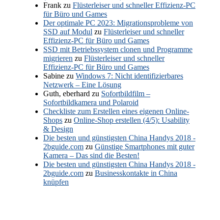
Frank
zu
Flüsterleiser und schneller Effizienz-PC
für Büro und Games
Der optimale PC 2023: Migrationsprobleme von
SSD auf Modul
zu
Flüsterleiser und schneller
Effizienz-PC für Büro und Games
SSD mit Betriebssystem clonen und Programme
migrieren
zu
Flüsterleiser und schneller
Effizienz-PC für Büro und Games
Sabine
zu
Windows 7: Nicht identifizierbares
Netzwerk – Eine Lösung
Guth, eberhard
zu
Sofortbildfilm –
Sofortbildkamera und Polaroid
Checkliste zum Erstellen eines eigenen Online-
Shops
zu
Online-Shop erstellen (4/5): Usability
& Design
Die besten und günstigsten China Handys 2018 -
2bguide.com
zu
Günstige Smartphones mit guter
Kamera – Das sind die Besten!
Die besten und günstigsten China Handys 2018 -
2bguide.com
zu
Businesskontakte in China
knüpfen