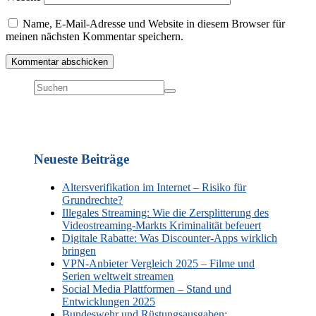
Name, E-Mail-Adresse und Website in diesem Browser für
meinen nächsten Kommentar speichern.
Neueste Beiträge
Altersverifikation im Internet – Risiko für
Grundrechte?
Illegales Streaming: Wie die Zersplitterung des
Videostreaming-Markts Kriminalität befeuert
Digitale Rabatte: Was Discounter-Apps wirklich
bringen
VPN-Anbieter Vergleich 2025 – Filme und
Serien weltweit streamen
Social Media Plattformen – Stand und
Entwicklungen 2025
Bundeswehr und Rüstungsausgaben: