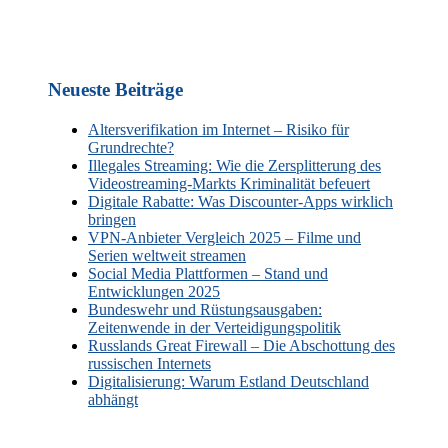
Neueste Beiträge
Altersverifikation im Internet – Risiko für
Grundrechte?
Illegales Streaming: Wie die Zersplitterung des
Videostreaming-Markts Kriminalität befeuert
Digitale Rabatte: Was Discounter-Apps wirklich
bringen
VPN-Anbieter Vergleich 2025 – Filme und
Serien weltweit streamen
Social Media Plattformen – Stand und
Entwicklungen 2025
Bundeswehr und Rüstungsausgaben:
Zeitenwende in der Verteidigungspolitik
Russlands Great Firewall – Die Abschottung des
russischen Internets
Digitalisierung: Warum Estland Deutschland
abhängt