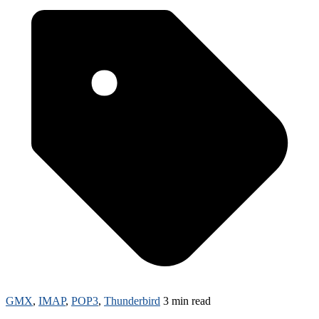
GMX
,
IMAP
,
POP3
,
Thunderbird
3 min read