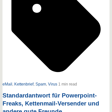
eMail
,
Kettenbrief
,
Spam
,
Virus
1 min read
Standardantwort für Powerpoint-
Freaks, Kettenmail-Versender und
andere gute Freunde