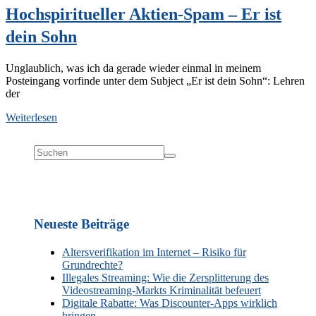
Hochspiritueller Aktien-Spam – Er ist
dein Sohn
Unglaublich, was ich da gerade wieder einmal in meinem
Posteingang vorfinde unter dem Subject „Er ist dein Sohn“: Lehren
der
Weiterlesen
Neueste Beiträge
Altersverifikation im Internet – Risiko für
Grundrechte?
Illegales Streaming: Wie die Zersplitterung des
Videostreaming-Markts Kriminalität befeuert
Digitale Rabatte: Was Discounter-Apps wirklich
bringen