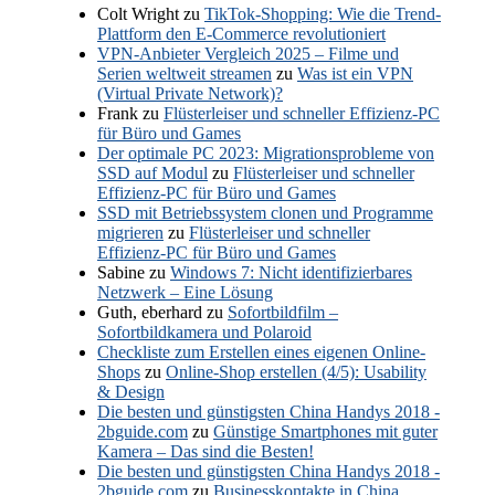
Colt Wright
zu
TikTok-Shopping: Wie die Trend-
Plattform den E-Commerce revolutioniert
VPN-Anbieter Vergleich 2025 – Filme und
Serien weltweit streamen
zu
Was ist ein VPN
(Virtual Private Network)?
Frank
zu
Flüsterleiser und schneller Effizienz-PC
für Büro und Games
Der optimale PC 2023: Migrationsprobleme von
SSD auf Modul
zu
Flüsterleiser und schneller
Effizienz-PC für Büro und Games
SSD mit Betriebssystem clonen und Programme
migrieren
zu
Flüsterleiser und schneller
Effizienz-PC für Büro und Games
Sabine
zu
Windows 7: Nicht identifizierbares
Netzwerk – Eine Lösung
Guth, eberhard
zu
Sofortbildfilm –
Sofortbildkamera und Polaroid
Checkliste zum Erstellen eines eigenen Online-
Shops
zu
Online-Shop erstellen (4/5): Usability
& Design
Die besten und günstigsten China Handys 2018 -
2bguide.com
zu
Günstige Smartphones mit guter
Kamera – Das sind die Besten!
Die besten und günstigsten China Handys 2018 -
2bguide.com
zu
Businesskontakte in China