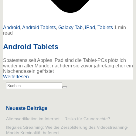
Android
,
Android Tablets
,
Galaxy Tab
,
iPad
,
Tablets
1 min
read
Android Tablets
Spätestens seit Apples iPad sind die Tablet-PCs plötzlich
wieder in aller Munde, nachdem sie zuvor jahrelang eher ein
Nischendasein gefristet
Weiterlesen
Neueste Beiträge
Altersverifikation im Internet – Risiko für Grundrechte?
Illegales Streaming: Wie die Zersplitterung des Videostreaming-
Markts Kriminalität befeuert