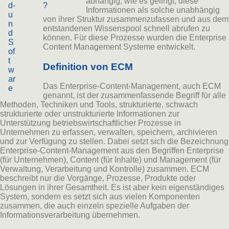
abhängig, wie es gelingt, diese
d-
?
Informationen als solche unabhängig
u
von ihrer Struktur zusammenzufassen und aus dem
n
entstandenen Wissenspool schnell abrufen zu
d
können. Für diese Prozesse wurden die Enterprise
S
Content Management Systeme entwickelt.
of
t
Definition von ECM
w
ar
Das Enterprise-Content-Management, auch ECM
e
genannt, ist der zusammenfassende Begriff für alle
Methoden, Techniken und Tools, strukturierte, schwach
strukturierte oder unstrukturierte Informationen zur
Unterstützung betriebswirtschaftlicher Prozesse in
Unternehmen zu erfassen, verwalten, speichern, archivieren
und zur Verfügung zu stellen. Dabei setzt sich die Bezeichnung
Enterprise-Content-Management aus den Begriffen Enterprise
(für Unternehmen), Content (für Inhalte) und Management (für
Verwaltung, Verarbeitung und Kontrolle) zusammen. ECM
beschreibt nur die Vorgänge, Prozesse, Produkte oder
Lösungen in ihrer Gesamtheit. Es ist aber kein eigenständiges
System, sondern es setzt sich aus vielen Komponenten
zusammen, die auch einzeln spezielle Aufgaben der
Informationsverarbeitung übernehmen.