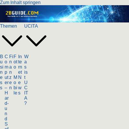
Zum Inhalt springen
Themen
UCITA
B
C
Fi
F
In
W
u
o
n
ot
te
a
si
m
a
o
rn
s
n
p
n
et
is
e
ut
z
M
N
t
s
er
e
o
e
U
s
–
n
bi
w
C
H
le
s
IT
ar
A
d-
?
u
n
d
S