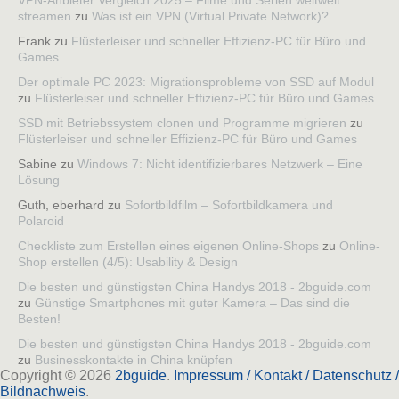
VPN-Anbieter Vergleich 2025 – Filme und Serien weltweit
streamen
zu
Was ist ein VPN (Virtual Private Network)?
Frank
zu
Flüsterleiser und schneller Effizienz-PC für Büro und
Games
Der optimale PC 2023: Migrationsprobleme von SSD auf Modul
zu
Flüsterleiser und schneller Effizienz-PC für Büro und Games
SSD mit Betriebssystem clonen und Programme migrieren
zu
Flüsterleiser und schneller Effizienz-PC für Büro und Games
Sabine
zu
Windows 7: Nicht identifizierbares Netzwerk – Eine
Lösung
Guth, eberhard
zu
Sofortbildfilm – Sofortbildkamera und
Polaroid
Checkliste zum Erstellen eines eigenen Online-Shops
zu
Online-
Shop erstellen (4/5): Usability & Design
Die besten und günstigsten China Handys 2018 - 2bguide.com
zu
Günstige Smartphones mit guter Kamera – Das sind die
Besten!
Die besten und günstigsten China Handys 2018 - 2bguide.com
zu
Businesskontakte in China knüpfen
Copyright © 2026
2bguide
.
Impressum / Kontakt / Datenschutz /
Bildnachweis
.