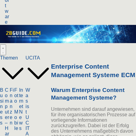
of
t
w
ar
e
Themen
UCITA
Enterprise Content
Management Systeme ECM
Warum Enterprise Content
B
C
Fi
F
In
W
u
o
n
ot
te
a
Management Systeme?
si
m
a
o
rn
s
n
p
n
et
is
Unternehmen sind darauf angewiesen,
e
ut
z
M
N
t
für ihre organisatorischen Prozesse auf
s
er
e
o
e
U
vorliegende Informationen
s
–
n
bi
w
C
zurückzugreifen. Dabei ist der Erfolg
H
le
s
IT
des Unternehmens maßgeblich davon
ar
A