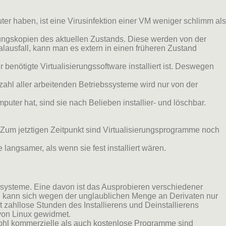
ter haben, ist eine Virusinfektion einer VM weniger schlimm als
ungskopien des aktuellen Zustands. Diese werden von der
talausfall, kann man es extern in einen früheren Zustand
 benötigte Virtualisierungssoftware installiert ist. Deswegen
zahl aller arbeitenden Betriebssysteme wird nur von der
puter hat, sind sie nach Belieben installier- und löschbar.
. Zum jetztigen Zeitpunkt sind Virtualisierungsprogramme noch
angsamer, als wenn sie fest installiert wären.
ebssysteme. Eine davon ist das Ausprobieren verschiedener
ing kann sich wegen der unglaublichen Menge an Derivaten nur
 zahllose Stunden des Installierens und Deinstallierens
 von Linux gewidmet.
wohl kommerzielle als auch kostenlose Programme sind