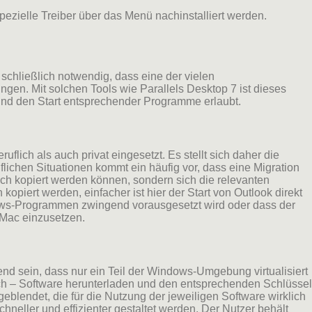
pezielle Treiber über das Menü nachinstalliert werden.
chließlich notwendig, dass eine der vielen
gen. Mit solchen Tools wie Parallels Desktop 7 ist dieses
und den Start entsprechender Programme erlaubt.
flich als auch privat eingesetzt. Es stellt sich daher die
ichen Situationen kommt ein häufig vor, dass eine Migration
ch kopiert werden können, sondern sich die relevanten
piert werden, einfacher ist hier der Start von Outlook direkt
dows-Programmen zwingend vorausgesetzt wird oder dass der
 Mac einzusetzen.
end sein, dass nur ein Teil der Windows-Umgebung virtualisiert
infach – Software herunterladen und den entsprechenden Schlüssel
blendet, die für die Nutzung der jeweiligen Software wirklich
hneller und effizienter gestaltet werden. Der Nutzer behält