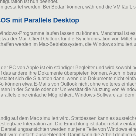
nfiguration ist nun beendet.
en gestartet werden. Bei Bedarf können, während die VM läuft, s
cOS mit Parallels Desktop
Windows-Programme laufen lassen zu können. Manchmal ist es s
 der Mail-Client Outlook für die Synchronisation von Mittellun
schaffen werden im Mac-Betriebssystem, die Windows simuliert 
er PC von Apple ist ein ständiger Begleiter und wird sowohl beru
 das andere ihre Dokumente überspielen können. Auch in berufl
ltet sich die Situation dann, wenn die Dokumente nicht einfa
können etwa E-Mails von Outlook nicht ohne weiteres einfach ko
ursen in der Schule oder der Universität die Nutzung von Win
 Parallels eine einfache Möglichkeit, Windows-Software auf dem
ändig auf dem Mac simuliert wird. Stattdessen kann es ausreich
 festlegbare Integration an. Die Einrichtung ist dabei relativ e
Darstellungsansichten werden nur jene Teile von Windows einge
t, wird einfach ausgeblendet. Damit kann die Arbeit deutlich sc