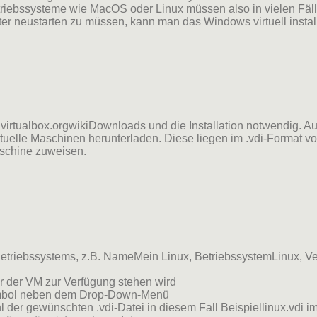
etriebssysteme wie MacOS oder Linux müssen also in vielen Fäll
 neustarten zu müssen, kann man das Windows virtuell installi
virtualbox.orgwikiDownloads und die Installation notwendig. 
irtuelle Maschinen herunterladen. Diese liegen im .vdi-Format vor
aschine zuweisen.
iebssystems, z.B. NameMein Linux, BetriebssystemLinux, Vers
 der VM zur Verfügung stehen wird
symbol neben dem Drop-Down-Menü
der gewünschten .vdi-Datei in diesem Fall Beispiellinux.vdi i