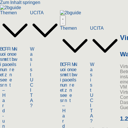
Zum Inhalt springen
Themen
UCITA
Themen
UCITA
Vi
B
C
F
F
I
M
N
W
Wa
u
o
i
o
n
o
e
a
s
m
n
t
t
b
w
s
i
p
a
o
e
il
s
i
B
C
F
F
I
M
N
W
Virt
n
u
n
r
e
s
u
o
i
o
n
o
e
a
Betr
e
t
z
n
t
s
m
n
t
t
b
w
s
inst
s
e
e
e
U
i
p
a
o
e
il
s
i
ein
s
r
n
t
C
n
u
n
r
e
s
VM 
–
I
e
t
z
n
t
Virt
H
T
s
e
e
e
U
Com
a
A
s
r
n
t
C
Das
r
?
–
I
Gue
d
H
T
-
a
A
1.
u
r
?
n
d