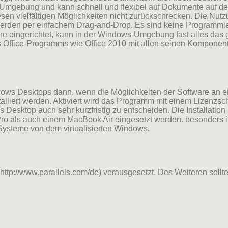
s-Umgebung und kann schnell und flexibel auf Dokumente auf d
sen vielfältigen Möglichkeiten nicht zurückschrecken. Die Nutzu
rden per einfachem Drag-and-Drop. Es sind keine Programmier
ftware eingerichtet, kann in der Windows-Umgebung fast alles d
s Office-Programms wie Office 2010 mit allen seinen Komponent
dows Desktops dann, wenn die Möglichkeiten der Software an ei
alliert werden. Aktiviert wird das Programm mit einem Lizenzsc
els Desktop auch sehr kurzfristig zu entscheiden. Die Installat
 als auch einem MacBook Air eingesetzt werden. besonders int
 Systeme von dem virtualisierten Windows.
p (http://www.parallels.com/de) vorausgesetzt. Des Weiteren sol