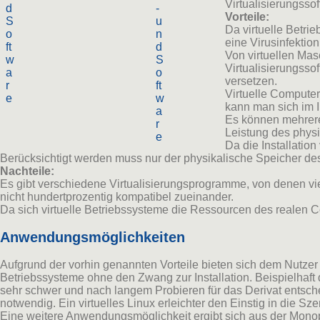
Virtualisierungsso
d
-
Vorteile:
S
u
Da virtuelle Betri
o
n
eine Virusinfektio
ft
d
Von virtuellen Ma
w
S
Virtualisierungsso
a
o
versetzen.
r
ft
Virtuelle Computer
e
w
kann man sich im I
a
Es können mehrere 
r
Leistung des phys
e
Da die Installatio
Berücksichtigt werden muss nur der physikalische Speicher de
Nachteile:
Es gibt verschiedene Virtualisierungsprogramme, von denen viel
nicht hundertprozentig kompatibel zueinander.
Da sich virtuelle Betriebssysteme die Ressourcen des realen Co
Anwendungsmöglichkeiten
Aufgrund der vorhin genannten Vorteile bieten sich dem Nutzer 
Betriebssysteme ohne den Zwang zur Installation. Beispielhaft
sehr schwer und nach langem Probieren für das Derivat entsche
notwendig. Ein virtuelles Linux erleichter den Einstig in die S
Eine weitere Anwendungsmöglichkeit ergibt sich aus der Monop