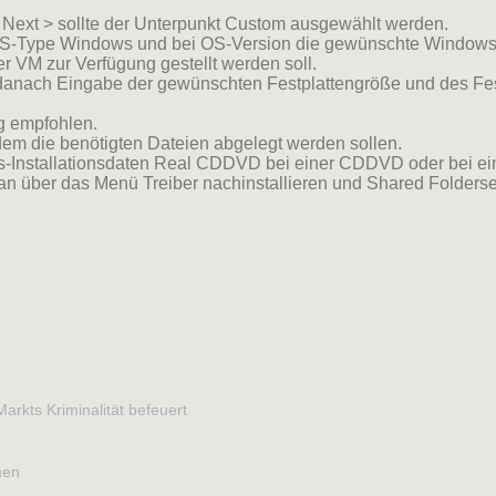
uf Next > sollte der Unterpunkt Custom ausgewählt werden.
S-Type Windows und bei OS-Version die gewünschte Windows-Ve
r VM zur Verfügung gestellt werden soll.
danach Eingabe der gewünschten Festplattengröße und des Fes
g empfohlen.
m die benötigten Dateien abgelegt werden sollen.
dows-Installationsdaten Real CDDVD bei einer CDDVD oder bei ei
nn man über das Menü Treiber nachinstallieren und Shared Folde
arkts Kriminalität befeuert
men