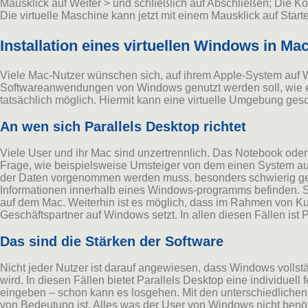
Mausklick auf Weiter > und schließlich auf Abschließen; Die Ko
Die virtuelle Maschine kann jetzt mit einem Mausklick auf Start
Installation eines virtuellen Windows in Ma
Viele Mac-Nutzer wünschen sich, auf ihrem Apple-System auf 
Softwareanwendungen von Windows genutzt werden soll, wie etwa
tatsächlich möglich. Hiermit kann eine virtuelle Umgebung ge
An wen sich Parallels Desktop richtet
Viele User und ihr Mac sind unzertrennlich. Das Notebook oder d
Frage, wie beispielsweise Umsteiger von dem einen System auf
der Daten vorgenommen werden muss. besonders schwierig gesta
Informationen innerhalb eines Windows-programms befinden. So 
auf dem Mac. Weiterhin ist es möglich, dass im Rahmen von K
Geschäftspartner auf Windows setzt. In allen diesen Fällen ist
Das sind die Stärken der Software
Nicht jeder Nutzer ist darauf angewiesen, dass Windows vollst
wird. In diesen Fällen bietet Parallels Desktop eine individuell
eingeben – schon kann es losgehen. Mit den unterschiedlichen 
von Bedeutung ist. Alles was der User von Windows nicht benötig