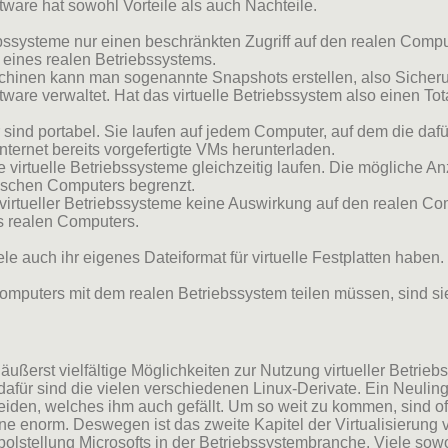
ftware hat sowohl Vorteile als auch Nachteile.
ebssysteme nur einen beschränkten Zugriff auf den realen Compu
n eines realen Betriebssystems.
schinen kann man sogenannte Snapshots erstellen, also Sicher
ftware verwaltet. Hat das virtuelle Betriebssystem also einen To
 sind portabel. Sie laufen auf jedem Computer, auf dem die dafür
nternet bereits vorgefertigte VMs herunterladen.
virtuelle Betriebssysteme gleichzeitig laufen. Die mögliche An
ischen Computers begrenzt.
n virtueller Betriebssysteme keine Auswirkung auf den realen Com
s realen Computers.
e auch ihr eigenes Dateiformat für virtuelle Festplatten haben
mputers mit dem realen Betriebssystem teilen müssen, sind sie l
äußerst vielfältige Möglichkeiten zur Nutzung virtueller Betri
 dafür sind die vielen verschiedenen Linux-Derivate. Ein Neul
iden, welches ihm auch gefällt. Um so weit zu kommen, sind oft
zene enorm. Deswegen ist das zweite Kapitel der Virtualisierung
olstellung Microsofts in der Betriebssystembranche. Viele so