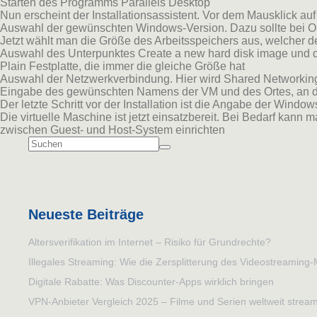
Starten des Programms Parallels Desktop
Nun erscheint der Installationsassistent. Vor dem Mausklick a
Auswahl der gewünschten Windows-Version. Dazu sollte bei O
Jetzt wählt man die Größe des Arbeitsspeichers aus, welcher de
Auswahl des Unterpunktes Create a new hard disk image und 
Plain Festplatte, die immer die gleiche Größe hat
Auswahl der Netzwerkverbindung. Hier wird Shared Networkin
Eingabe des gewünschten Namens der VM und des Ortes, an de
Der letzte Schritt vor der Installation ist die Angabe der Win
Die virtuelle Maschine ist jetzt einsatzbereit. Bei Bedarf ka
zwischen Guest- und Host-System einrichten
Neueste Beiträge
Altersverifikation im Internet – Risiko für Grundrechte?
Illegales Streaming: Wie die Zersplitterung des Videostreaming-M
Digitale Rabatte: Was Discounter-Apps wirklich bringen
VPN-Anbieter Vergleich 2025 – Filme und Serien weltweit strea